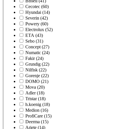
Bissell
(41)
Cecotec
(60)
Hyundai
(14)
Severin
(42)
Powery
(60)
Electrolux
(52)
ETA
(43)
Sebo
(31)
Concept
(27)
Numatic
(24)
Fakir
(24)
Grundig
(22)
Nilfisk
(22)
Gorenje
(22)
DOMO
(21)
Mova
(20)
Adler
(18)
Tristar
(18)
h.koenig
(18)
Medion
(16)
ProfiCare
(15)
Deerma
(15)
Ariete
(14)