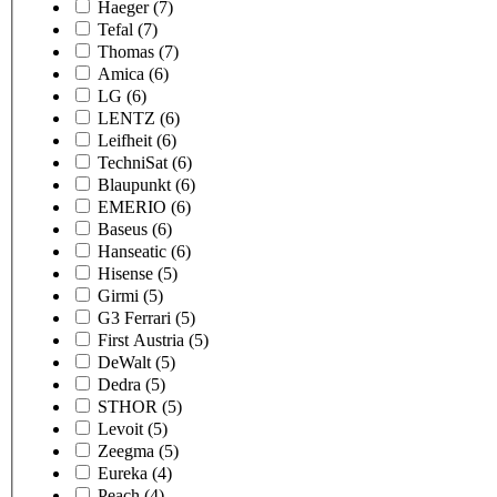
Haeger
(7)
Tefal
(7)
Thomas
(7)
Amica
(6)
LG
(6)
LENTZ
(6)
Leifheit
(6)
TechniSat
(6)
Blaupunkt
(6)
EMERIO
(6)
Baseus
(6)
Hanseatic
(6)
Hisense
(5)
Girmi
(5)
G3 Ferrari
(5)
First Austria
(5)
DeWalt
(5)
Dedra
(5)
STHOR
(5)
Levoit
(5)
Zeegma
(5)
Eureka
(4)
Peach
(4)