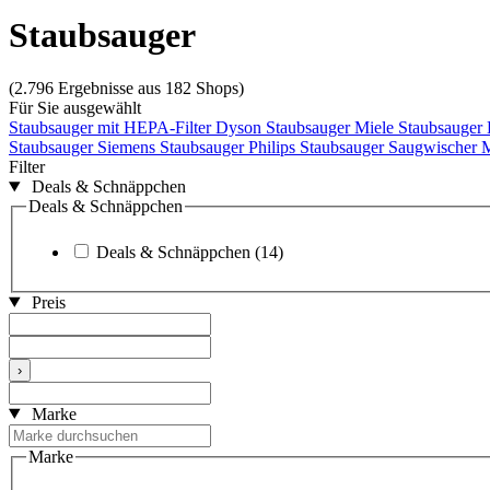
Staubsauger
(2.796 Ergebnisse aus 182 Shops)
Für Sie ausgewählt
Staubsauger mit HEPA-Filter
Dyson Staubsauger
Miele Staubsauger
Staubsauger
Siemens Staubsauger
Philips Staubsauger
Saugwischer
M
Filter
Deals & Schnäppchen
Deals & Schnäppchen
Deals & Schnäppchen
(14)
Preis
›
Marke
Marke