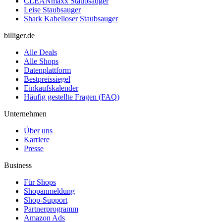
CLEANmaxx Staubsauger
Leise Staubsauger
Shark Kabelloser Staubsauger
billiger.de
Alle Deals
Alle Shops
Datenplattform
Bestpreissiegel
Einkaufskalender
Häufig gestellte Fragen (FAQ)
Unternehmen
Über uns
Karriere
Presse
Business
Für Shops
Shopanmeldung
Shop-Support
Partnerprogramm
Amazon Ads