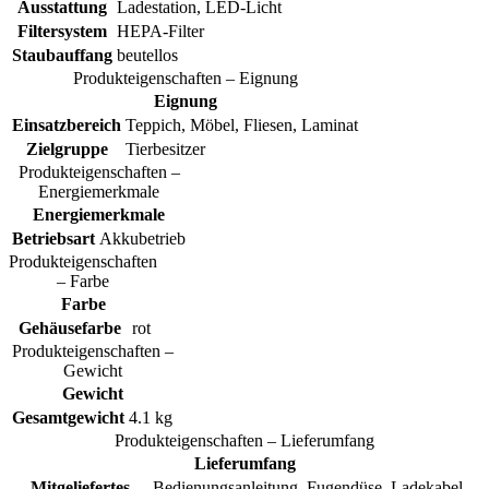
Ausstattung
Ladestation, LED-Licht
Filtersystem
HEPA-Filter
Staubauffang
beutellos
Produkteigenschaften – Eignung
Eignung
Einsatzbereich
Teppich, Möbel, Fliesen, Laminat
Zielgruppe
Tierbesitzer
Produkteigenschaften –
Energiemerkmale
Energiemerkmale
Betriebsart
Akkubetrieb
Produkteigenschaften
– Farbe
Farbe
Gehäusefarbe
rot
Produkteigenschaften –
Gewicht
Gewicht
Gesamtgewicht
4.1 kg
Produkteigenschaften – Lieferumfang
Lieferumfang
Mitgeliefertes
Bedienungsanleitung, Fugendüse, Ladekabel,