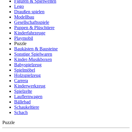
Figuren & Spielwelten
Lego
Draußen spielen
Modellbau
Gesellschaftsspiele
Puppen & Plüschtiere
Kinderfahrzeuge
Playmobil
Puzzle
Baukästen & Bausteine
Sonstige Spielwaren
Kinder-Musikboxen
Babyspielzeug
Spielmöbel
Holzspielzeug
Carrera
Kinderwerkzeug
Spielzelte
Lauflernwagen
Bällebad
Schaukeltiere
Schach
Puzzle