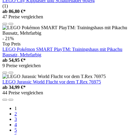
LEGO City Kipplaster und Schaufellader 60494
(1)
ab
86,80 €*
47 Preise vergleichen
- 21%
Top Preis
LEGO Pokémon SMART PlayTM: Trainingshaus mit Pikachu
Bausatz, Mehrfarbig
ab
54,95 €*
9 Preise vergleichen
LEGO Jurassic World Flucht vor dem T.Rex 76975
ab
34,99 €*
44 Preise vergleichen
1
2
3
4
5