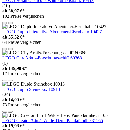
LEGO Botanicals Icons Wildblumenstrauß 10313
(10)
ab
38,97 €*
102 Preise vergleichen
LEGO Duplo Interaktive Abenteuer-Eisenbahn 10427
ab
55,52 €*
64 Preise vergleichen
LEGO City Arktis-Forschungsschiff 60368
(6)
ab
149,90 €*
17 Preise vergleichen
LEGO Duplo Steinebox 10913
(24)
ab
14,00 €*
73 Preise vergleichen
LEGO Creator 3-in-1 Wilde Tiere: Pandafamilie 31165
ab
19,98 €*