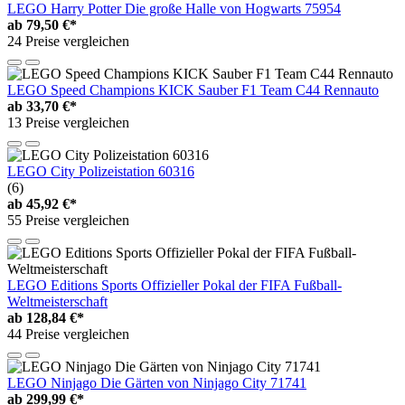
LEGO Harry Potter Die große Halle von Hogwarts 75954
ab
79,50 €*
24 Preise vergleichen
LEGO Speed Champions KICK Sauber F1 Team C44 Rennauto
ab
33,70 €*
13 Preise vergleichen
LEGO City Polizeistation 60316
(6)
ab
45,92 €*
55 Preise vergleichen
LEGO Editions Sports Offizieller Pokal der FIFA Fußball-
Weltmeisterschaft
ab
128,84 €*
44 Preise vergleichen
LEGO Ninjago Die Gärten von Ninjago City 71741
ab
299,99 €*