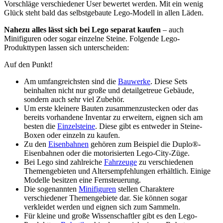
Vorschläge verschiedener User bewertet werden. Mit ein wenig
Glück steht bald das selbstgebaute Lego-Modell in allen Läden.
Nahezu alles lässt sich bei Lego separat kaufen
– auch
Minifiguren oder sogar einzelne Steine. Folgende Lego-
Produkttypen lassen sich unterscheiden:
Auf den Punkt!
Am umfangreichsten sind die
Bauwerke
. Diese Sets
beinhalten nicht nur große und detailgetreue Gebäude,
sondern auch sehr viel Zubehör.
Um erste kleinere Bauten zusammenzustecken oder das
bereits vorhandene Inventar zu erweitern, eignen sich am
besten die
Einzelsteine
. Diese gibt es entweder in Steine-
Boxen oder einzeln zu kaufen.
Zu den
Eisenbahnen
gehören zum Beispiel die Duplo®-
Eisenbahnen oder die motorisierten Lego-City-Züge.
Bei Lego sind zahlreiche
Fahrzeuge
zu verschiedenen
Themengebieten und Altersempfehlungen erhältlich. Einige
Modelle besitzen eine Fernsteuerung.
Die sogenannten
Minifiguren
stellen Charaktere
verschiedener Themengebiete dar. Sie können sogar
verkleidet werden und eignen sich zum Sammeln.
Für kleine und große Wissenschaftler gibt es den Lego-