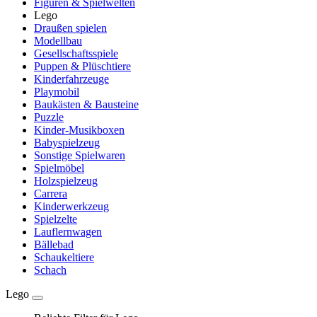
Figuren & Spielwelten
Lego
Draußen spielen
Modellbau
Gesellschaftsspiele
Puppen & Plüschtiere
Kinderfahrzeuge
Playmobil
Baukästen & Bausteine
Puzzle
Kinder-Musikboxen
Babyspielzeug
Sonstige Spielwaren
Spielmöbel
Holzspielzeug
Carrera
Kinderwerkzeug
Spielzelte
Lauflernwagen
Bällebad
Schaukeltiere
Schach
Lego