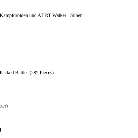
 Kampfdroiden und AT-RT Walker - Silber
acked Battles (285 Pieces)
ter)
M