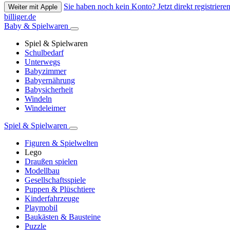
Sie haben noch kein Konto? Jetzt direkt registrieren
Weiter mit Apple
billiger.de
Baby & Spielwaren
Spiel & Spielwaren
Schulbedarf
Unterwegs
Babyzimmer
Babyernährung
Babysicherheit
Windeln
Windeleimer
Spiel & Spielwaren
Figuren & Spielwelten
Lego
Draußen spielen
Modellbau
Gesellschaftsspiele
Puppen & Plüschtiere
Kinderfahrzeuge
Playmobil
Baukästen & Bausteine
Puzzle