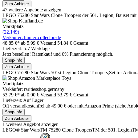
Zum Anbieter
47 weitere Angebote anzeigen
LEGO 75280 Star Wars Clone Troopers der 501. Legion, Bauset mit
Marktplatz
(22.149)
Verkäufer: hunter-collectorsde
48,85 €*
ab 5,99 € Versand
54,84 € Gesamt
Lieferzeit: 5-7 Werktage
Jetzt bestellen! Ratenkauf und 0% Finanzierung möglich.
Shop-Info
Zum Anbieter
LEGO 75280 Star Wars 501st Legion Clone Troopers;Set for Action-P
Marktplatz
Verkäufer: raritiesshop.germany
53,79 €*
ab 0,00 € Versand
53,79 € Gesamt
Lieferzeit: Auf Lager
Oft versandkostenfrei ab 49,00 € oder mit Amazon Prime (siehe Anbie
Shop-Info
Zum Anbieter
1 weiteres Angebot anzeigen
LEGO® Star WarsTM 75280 Clone TroopersTM der 501. LegionT