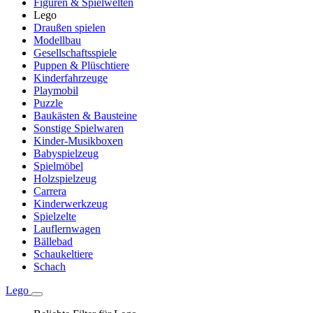
Figuren & Spielwelten
Lego
Draußen spielen
Modellbau
Gesellschaftsspiele
Puppen & Plüschtiere
Kinderfahrzeuge
Playmobil
Puzzle
Baukästen & Bausteine
Sonstige Spielwaren
Kinder-Musikboxen
Babyspielzeug
Spielmöbel
Holzspielzeug
Carrera
Kinderwerkzeug
Spielzelte
Lauflernwagen
Bällebad
Schaukeltiere
Schach
Lego