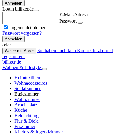
Anmelden
Login billiger.de
E-Mail-Adresse
Passwort
angemeldet bleiben
Passwort vergessen?
Anmelden
oder
Sie haben noch kein Konto? Jetzt direkt
Weiter mit Apple
registrieren.
billiger.de
Wohnen & Lifestyle
Heimtextilien
Wohnaccessoires
Schlafzimmer
Badezimmer
Wohnzimmer
Arbeitsplatz
Küche
Beleuchtung
Flur & Diele
Esszimmer
Kinder- & Jugendzimmer