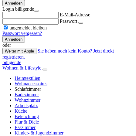
Anmelden
Login billiger.de
E-Mail-Adresse
Passwort
angemeldet bleiben
Passwort vergessen?
Anmelden
oder
Sie haben noch kein Konto? Jetzt direkt
Weiter mit Apple
registrieren.
billiger.de
Wohnen & Lifestyle
Heimtextilien
Wohnaccessoires
Schlafzimmer
Badezimmer
Wohnzimmer
Arbeitsplatz
Küche
Beleuchtung
Flur & Diele
Esszimmer
Kinder- & Jugendzimmer