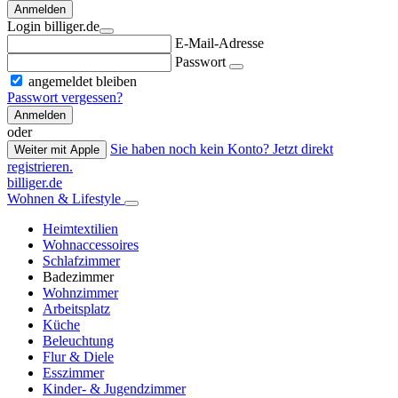
Anmelden
Login billiger.de
E-Mail-Adresse
Passwort
angemeldet bleiben
Passwort vergessen?
Anmelden
oder
Sie haben noch kein Konto? Jetzt direkt
Weiter mit Apple
registrieren.
billiger.de
Wohnen & Lifestyle
Heimtextilien
Wohnaccessoires
Schlafzimmer
Badezimmer
Wohnzimmer
Arbeitsplatz
Küche
Beleuchtung
Flur & Diele
Esszimmer
Kinder- & Jugendzimmer