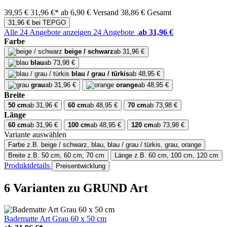
39,95 €
31,96 €*
ab 6,90 € Versand
38,86 € Gesamt
31,96 € bei TEPGO
Alle 24 Angebote anzeigen
24 Angebote
ab 31,96 €
Farbe
beige / schwarz
ab 31,96 €
blau
ab 73,98 €
blau / grau / türkis
ab 48,95 €
grau
ab 31,96 €
orange
ab 48,95 €
Breite
50 cm
ab 31,96 €
60 cm
ab 48,95 €
70 cm
ab 73,98 €
Länge
60 cm
ab 31,96 €
100 cm
ab 48,95 €
120 cm
ab 73,98 €
Variante auswählen
Farbe
z.B. beige / schwarz, blau, blau / grau / türkis, grau, orange
Breite
z.B. 50 cm, 60 cm, 70 cm
Länge
z.B. 60 cm, 100 cm, 120 cm
Produktdetails
Preisentwicklung
6 Varianten
zu GRUND Art
Badematte Art Grau 60 x 50 cm