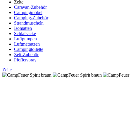
Zelte
Caravan-Zubehör
Campingmöbel
Camping-Zubehör
Strandmuscheln
Isomatten
Schlafsäcke
Luftpumpen
Luftmatratzen
Campingtoilette
Zelt-Zubehör
Pfefferspray
Zelte