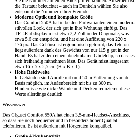
Sie die Nummer auf einen Blick prüfen können. Außerdem ist
die Tastatur beleuchtet – auch im Dunkeln wählen Sie also
entspannt die Nummern Ihrer Freunde.
Moderne Optik und kompakte Größe
Das Comfort 550A hat in beiden Farbvarianten einen modern-
stilvollen Look, der sich gut in Ihre Wohnung einfügt. Das
TFT-Farbdisplay misst etwa 2,2 Zoll in der Diagonale, was
etwa 5,6 cm entspricht, und hat eine Auflösung von 220 x
176 px. Das Gehäuse ist ergonomisch geformt, das Telefon
liegt außerdem dank des Gewichts von nur 115 g gut in der
Hand. Es hat zudem einen abnehmbaren Gürtelclip, so dass es
sich freihändig mitnehmen lässt. Das Gerät misst insgesamt
etwa 16 x 5 x 2,5 cm (H x B x T).
Hohe Reichweite
In Gebäuden sind Anrufe mit rund 50 m Entfernung von der
Basis möglich, im Außenbereich mit bis zu 300 m.
Hindernisse wie dicke Wände und Decken reduzieren diese
Werte allerdings deutlich.
Wissenswert
Das Gigaset Comfort 550A hat einen 3,5-mm-Headset-Anschluss,
so dass Sie noch bequemer und in besonders hoher Qualität
telefonieren. Es ist außerdem mit Hörgeräten kompatibel.
Große Akkukapazität