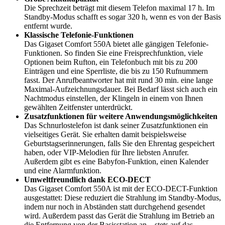
Die Sprechzeit beträgt mit diesem Telefon maximal 17 h. Im
Standby-Modus schafft es sogar 320 h, wenn es von der Basis
entfernt wurde.
Klassische Telefonie-Funktionen
Das Gigaset Comfort 550A bietet alle gängigen Telefonie-
Funktionen. So finden Sie eine Freisprechfunktion, viele
Optionen beim Rufton, ein Telefonbuch mit bis zu 200
Einträgen und eine Sperrliste, die bis zu 150 Rufnummern
fasst. Der Anrufbeantworter hat mit rund 30 min. eine lange
Maximal-Aufzeichnungsdauer. Bei Bedarf lässt sich auch ein
Nachtmodus einstellen, der Klingeln in einem von Ihnen
gewählten Zeitfenster unterdrückt.
Zusatzfunktionen für weitere Anwendungsmöglichkeiten
Das Schnurlostelefon ist dank seiner Zusatzfunktionen ein
vielseitiges Gerät. Sie erhalten damit beispielsweise
Geburtstagserinnerungen, falls Sie den Ehrentag gespeichert
haben, oder VIP-Melodien für Ihre liebsten Anrufer.
Außerdem gibt es eine Babyfon-Funktion, einen Kalender
und eine Alarmfunktion.
Umweltfreundlich dank ECO-DECT
Das Gigaset Comfort 550A ist mit der ECO-DECT-Funktion
ausgestattet: Diese reduziert die Strahlung im Standby-Modus,
indem nur noch in Abständen statt durchgehend gesendet
wird. Außerdem passt das Gerät die Strahlung im Betrieb an
die Entfernung von der Basisstation an – stets auf das