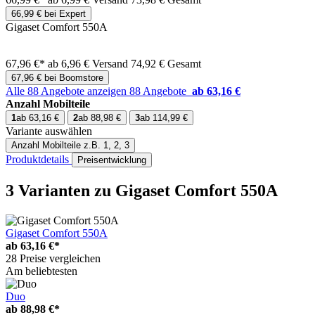
66,99 € bei Expert
Gigaset Comfort 550A
67,96 €*
ab 6,96 € Versand
74,92 € Gesamt
67,96 € bei Boomstore
Alle 88 Angebote anzeigen
88 Angebote
ab 63,16 €
Anzahl Mobilteile
1
ab 63,16 €
2
ab 88,98 €
3
ab 114,99 €
Variante auswählen
Anzahl Mobilteile
z.B. 1, 2, 3
Produktdetails
Preisentwicklung
3 Varianten
zu Gigaset Comfort 550A
Gigaset Comfort 550A
ab
63,16 €*
28 Preise vergleichen
Am beliebtesten
Duo
ab
88,98 €*