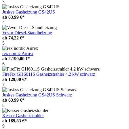
3
Juskys Gasheizung GS42US
ab
63,99 €*
4
Vevor Diesel-Standheizung
ab
74,22 €*
5
rex nordic Airrex
ab
2.190,00 €*
6
FireFix GH6011S Gasheizstrahler 4,2 kW schwarz
ab
129,00 €*
7
Juskys Gasheizung GS42US Schwarz
ab
63,99 €*
8
Kesser Gasheizstrahler
ab
169,83 €*
9