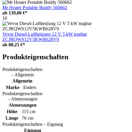
Mr Heater Portable Buddy 560662
ab
139,00 €*
10
Vevor Diesel-Luftheizung 12 V 5 kW tragbar
ZCJRQWS12V5KWB628V9
ab
88,25 €*
Produkteigenschaften
Produkteigenschaften
– Allgemein
Allgemein
Marke
Enders
Produkteigenschaften
– Abmessungen
Abmessungen
Höhe
115 cm
Länge
76 cm
Produkteigenschaften – Eignung
Eignung