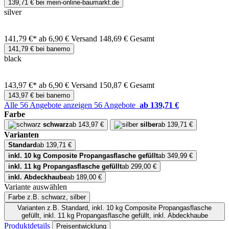
139,71 € bei mein-online-baumarkt.de
silver
141,79 €*
ab 6,90 € Versand
148,69 € Gesamt
141,79 € bei banemo
black
143,97 €*
ab 6,90 € Versand
150,87 € Gesamt
143,97 € bei banemo
Alle 56 Angebote anzeigen
56 Angebote
ab 139,71 €
Farbe
schwarz
ab 143,97 €
silber
ab 139,71 €
Varianten
Standard
ab 139,71 €
inkl. 10 kg Composite Propangasflasche gefüllt
ab 349,99 €
inkl. 11 kg Propangasflasche gefüllt
ab 299,00 €
inkl. Abdeckhaube
ab 189,00 €
Variante auswählen
Farbe
z.B. schwarz, silber
Varianten
z.B. Standard, inkl. 10 kg Composite Propangasflasche
gefüllt, inkl. 11 kg Propangasflasche gefüllt, inkl. Abdeckhaube
Produktdetails
Preisentwicklung