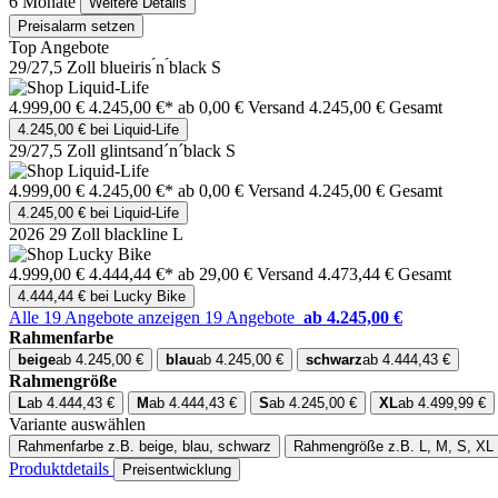
6 Monate
Weitere Details
Preisalarm setzen
Top Angebote
29/27,5 Zoll blueiris ́n ́black S
4.999,00 €
4.245,00 €*
ab 0,00 € Versand
4.245,00 € Gesamt
4.245,00 € bei Liquid-Life
29/27,5 Zoll glintsand´n´black S
4.999,00 €
4.245,00 €*
ab 0,00 € Versand
4.245,00 € Gesamt
4.245,00 € bei Liquid-Life
2026 29 Zoll blackline L
4.999,00 €
4.444,44 €*
ab 29,00 € Versand
4.473,44 € Gesamt
4.444,44 € bei Lucky Bike
Alle 19 Angebote anzeigen
19 Angebote
ab 4.245,00 €
Rahmenfarbe
beige
ab 4.245,00 €
blau
ab 4.245,00 €
schwarz
ab 4.444,43 €
Rahmengröße
L
ab 4.444,43 €
M
ab 4.444,43 €
S
ab 4.245,00 €
XL
ab 4.499,99 €
Variante auswählen
Rahmenfarbe
z.B. beige, blau, schwarz
Rahmengröße
z.B. L, M, S, XL
Produktdetails
Preisentwicklung