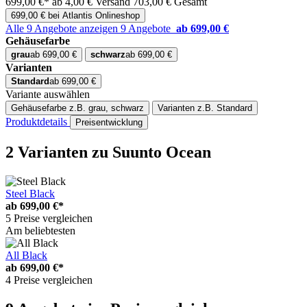
699,00 €*
ab 4,00 € Versand
703,00 € Gesamt
699,00 € bei Atlantis Onlineshop
Alle 9 Angebote anzeigen
9 Angebote
ab 699,00 €
Gehäusefarbe
grau
ab 699,00 €
schwarz
ab 699,00 €
Varianten
Standard
ab 699,00 €
Variante auswählen
Gehäusefarbe
z.B. grau, schwarz
Varianten
z.B. Standard
Produktdetails
Preisentwicklung
2 Varianten
zu Suunto Ocean
Steel Black
ab
699,00 €*
5 Preise vergleichen
Am beliebtesten
All Black
ab
699,00 €*
4 Preise vergleichen