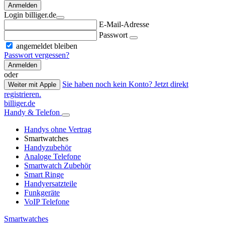
Anmelden
Login billiger.de
E-Mail-Adresse
Passwort
angemeldet bleiben
Passwort vergessen?
Anmelden
oder
Sie haben noch kein Konto? Jetzt direkt
Weiter mit Apple
registrieren.
billiger.de
Handy & Telefon
Handys ohne Vertrag
Smartwatches
Handyzubehör
Analoge Telefone
Smartwatch Zubehör
Smart Ringe
Handyersatzteile
Funkgeräte
VoIP Telefone
Smartwatches