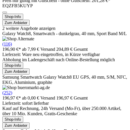
Preis nur gültig mit
Gutschein -
ohne Gutschein: 201,28 €*
EQZFB5KUYP
Shop-Info
Zum Anbieter
2 weitere Angebote anzeigen
Galaxy Watch8, Smartwatch - dunkelgrau, 40 mm, Sport Band M/L
(116)
196,90 €*
ab 7,99 € Versand
204,89 € Gesamt
Lieferzeit: Ware neu eingetroffen, in Kürze verfügbar
Abholung im Ladengeschäft nach Online-Bestellung möglich
Shop-Info
Zum Anbieter
Samsung Smartwatch Galaxy Watch8 EU GPS, 40 mm, S/M, NFC,
EKG, Aluminium, graphite
(252)
196,97 €*
ab 0,00 € Versand
196,97 € Gesamt
Lieferzeit: sofort lieferbar
Kauf auf Rechnung, 24h Versand (Mo-Fr), über 250.000 Artikel,
über 10 Mio. Kunden, Gratis-Geschenke
Shop-Info
Zum Anbieter