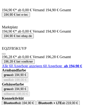
194,90 €*
ab 0,00 € Versand
194,90 € Gesamt
194,90 € bei e-tec
Marktplatz
194,90 €*
ab 0,00 € Versand
194,90 € Gesamt
194,90 € bei ebay.de
EQZFB5KUYP
196,28 €*
ab 0,00 € Versand
196,28 € Gesamt
196,28 € bei voelkner
Alle 60 Angebote anzeigen
60 Angebote
ab 194,90 €
Armbandfarbe
grau
ab 194,90 €
weiß
ab 198,00 €
Gehäusefarbe
grau
ab 194,90 €
silber
ab 198,00 €
Konnektivität
Bluetooth
ab 194,90 €
Bluetooth + LTE
ab 219,00 €