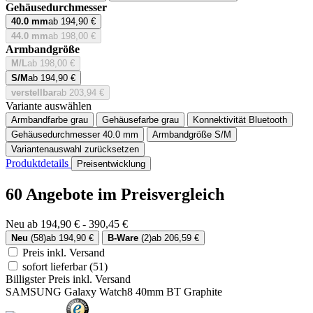
Gehäusedurchmesser
40.0 mm
ab 194,90 €
44.0 mm
ab 198,00 €
Armbandgröße
M/L
ab 198,00 €
S/M
ab 194,90 €
verstellbar
ab 203,94 €
Variante auswählen
Armbandfarbe
grau
Gehäusefarbe
grau
Konnektivität
Bluetooth
Gehäusedurchmesser
40.0 mm
Armbandgröße
S/M
Variantenauswahl zurücksetzen
Produktdetails
Preisentwicklung
60 Angebote im Preisvergleich
Neu ab 194,90 € - 390,45 €
Neu
(58)
ab 194,90 €
B-Ware
(2)
ab 206,59 €
Preis inkl. Versand
sofort lieferbar
(51)
Billigster Preis inkl. Versand
SAMSUNG Galaxy Watch8 40mm BT Graphite