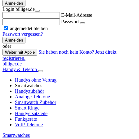
Anmelden
Login billiger.de
E-Mail-Adresse
Passwort
angemeldet bleiben
Passwort vergessen?
Anmelden
oder
Sie haben noch kein Konto? Jetzt direkt
Weiter mit Apple
registrieren.
billiger.de
Handy & Telefon
Handys ohne Vertrag
Smartwatches
Handyzubehör
Analoge Telefone
Smartwatch Zubehör
Smart Ringe
Handyersatzteile
Funkgeräte
VoIP Telefone
Smartwatches