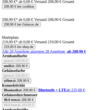
208,90 €*
ab 0,00 € Versand
208,90 € Gesamt
208,90 € bei coolblue
208,90 €*
ab 0,00 € Versand
208,90 € Gesamt
208,90 € bei Galaxus.de
Marktplatz
219,00 €*
ab 0,00 € Versand
219,00 € Gesamt
219,00 € bei ebay.de
Alle 28 Angebote anzeigen
28 Angebote
ab 208,90 €
Armbandfarbe
grau
ab 194,90 €
weiß
ab 208,90 €
Gehäusefarbe
grau
ab 194,90 €
silber
ab 208,90 €
Konnektivität
Bluetooth + LTE
ab 235,00 €
Bluetooth
ab 208,90 €
Gehäusedurchmesser
40.0 mm
ab 208,90 €
44.0 mm
ab 195,90 €
Armbandgröße