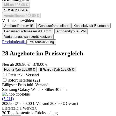
M/L
ab 198,00 €
S/M
ab 208,90 €
verstellbar
ab 202,89 €
Variante auswählen
Armbandfarbe
weiß
Gehäusefarbe
silber
Konnektivität
Bluetooth
Gehäusedurchmesser
40.0 mm
Armbandgröße
S/M
Variantenauswahl zurücksetzen
Produktdetails
Preisentwicklung
28 Angebote im Preisvergleich
Neu ab 208,90 € - 379,00 €
Neu
(27)
ab 208,90 €
B-Ware
(1)
ab 183,05 €
Preis inkl. Versand
sofort lieferbar
(22)
Billigster Preis inkl. Versand
Samsung Galaxy Watch8 Silber 40 mm
(5.211)
208,90 €*
ab 0,00 € Versand
208,90 € Gesamt
Lieferzeit: 1 Werktag
30 Tage kostenfreie Rücksendung