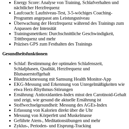
Energy Score: Analyse von Training, Schlafverhalten und
nächtlicher Herzfrequenz
Laufcoach: Laufniveau-Test, 3-5-wöchiges Coaching-
Programm angepasst ans Leistungsniveau
Überwachung der Herzfrequenz während des Trainings zum
Anpassen der Intensität
Trainingsmetriken: Durchschnittliche Geschwindigkeit,
Trittfrequenz und mehr
Präzises GPS zum Festhalten des Trainings
Gesundheitsfunktionen
Schlaf: Bestimmung der optimalen Schlafenszeit,
Schlafphasen, Qualität, Herzfrequenz und
Blutsauerstoffgehalt
Blutdruckmessung mit Samsung Health Monitor-App
EKG-Messung und Erkennung von Unregelmäßigkeiten wie
etwa Herz-Rhythmus-Störungen
Ernährung: Antioxidantien-Index misst den Carotinoid-Gehalt
und zeigt, wie gesund die aktuelle Ernährung ist
Stoffwechselgesundheit: Messung des AGEs-Index
Erfassung von Kalorien direkt über die Uhr
Messung von Körperfett und Muskelmasse
Geführte Atem-, Meditationsübungen und mehr
Zyklus-, Perioden- und Eisprung-Tracking