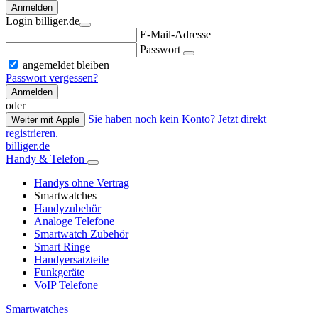
Anmelden
Login billiger.de
E-Mail-Adresse
Passwort
angemeldet bleiben
Passwort vergessen?
Anmelden
oder
Sie haben noch kein Konto? Jetzt direkt
Weiter mit Apple
registrieren.
billiger.de
Handy & Telefon
Handys ohne Vertrag
Smartwatches
Handyzubehör
Analoge Telefone
Smartwatch Zubehör
Smart Ringe
Handyersatzteile
Funkgeräte
VoIP Telefone
Smartwatches