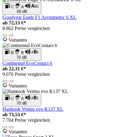
C
A
69 dB
Goodyear Eagle F1 Asymmetric 6 XL
ab
72,13 €*
8.862 Preise vergleichen
Varianten
B
B
70 dB
Continental EcoContact 6
ab
22,31 €*
9.076 Preise vergleichen
Varianten
C
A
70 dB
Hankook Ventus evo K137 XL
ab
73,53 €*
7.704 Preise vergleichen
Varianten