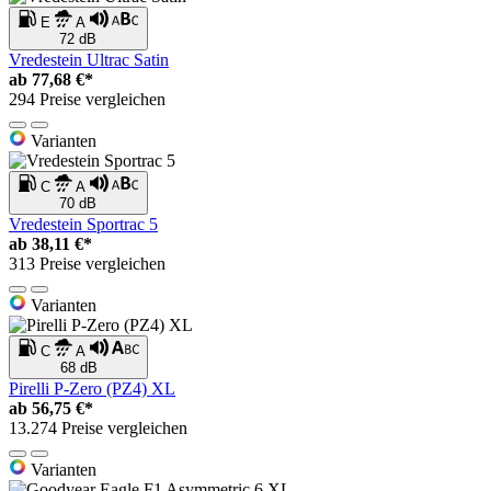
E
A
72 dB
Vredestein Ultrac Satin
ab
77,68 €*
294 Preise vergleichen
Varianten
C
A
70 dB
Vredestein Sportrac 5
ab
38,11 €*
313 Preise vergleichen
Varianten
C
A
68 dB
Pirelli P-Zero (PZ4) XL
ab
56,75 €*
13.274 Preise vergleichen
Varianten