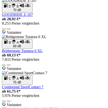
D
B
70 dB
GOODRIDE Z-107
ab
28,92 €*
8.253 Preise vergleichen
Varianten
B
A
69 dB
Bridgestone Turanza 6 XL
ab
69,13 €*
7.833 Preise vergleichen
Varianten
C
A
75 dB
Continental SportContact 7
ab
61,75 €*
5.976 Preise vergleichen
Varianten