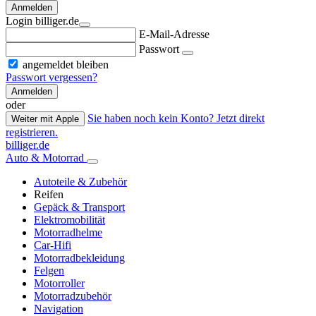
Anmelden
Login billiger.de
E-Mail-Adresse
Passwort
angemeldet bleiben
Passwort vergessen?
Anmelden
oder
Sie haben noch kein Konto? Jetzt direkt
Weiter mit Apple
registrieren.
billiger.de
Auto & Motorrad
Autoteile & Zubehör
Reifen
Gepäck & Transport
Elektromobilität
Motorradhelme
Car-Hifi
Motorradbekleidung
Felgen
Motorroller
Motorradzubehör
Navigation