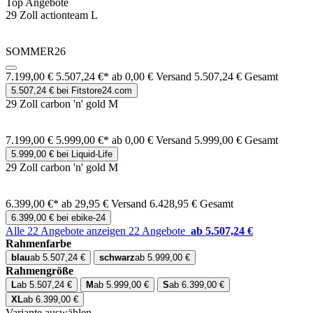
Top Angebote
29 Zoll actionteam L
SOMMER26
7.199,00 €
5.507,24 €*
ab 0,00 € Versand
5.507,24 € Gesamt
5.507,24 € bei Fitstore24.com
29 Zoll carbon 'n' gold M
7.199,00 €
5.999,00 €*
ab 0,00 € Versand
5.999,00 € Gesamt
5.999,00 € bei Liquid-Life
29 Zoll carbon 'n' gold M
6.399,00 €*
ab 29,95 € Versand
6.428,95 € Gesamt
6.399,00 € bei ebike-24
Alle 22 Angebote anzeigen
22 Angebote
ab 5.507,24 €
Rahmenfarbe
blau
ab 5.507,24 €
schwarz
ab 5.999,00 €
Rahmengröße
L
ab 5.507,24 €
M
ab 5.999,00 €
S
ab 6.399,00 €
XL
ab 6.399,00 €
Variante auswählen