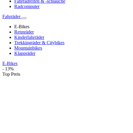
Fahrradreifen & -schläuche
Radcomputer
Fahrräder
E-Bikes
Rennräder
Kinderfahrräder
Trekkingräder & Citybikes
Mountainbikes
Klappräder
E-Bikes
- 13%
Top Preis