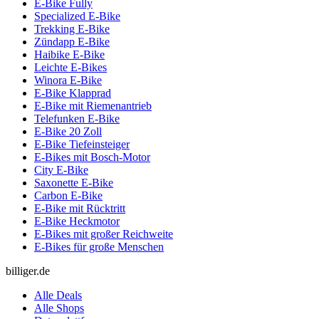
E-Bike Fully
Specialized E-Bike
Trekking E-Bike
Zündapp E-Bike
Haibike E-Bike
Leichte E-Bikes
Winora E-Bike
E-Bike Klapprad
E-Bike mit Riemenantrieb
Telefunken E-Bike
E-Bike 20 Zoll
E-Bike Tiefeinsteiger
E-Bikes mit Bosch-Motor
City E-Bike
Saxonette E-Bike
Carbon E-Bike
E-Bike mit Rücktritt
E-Bike Heckmotor
E-Bikes mit großer Reichweite
E-Bikes für große Menschen
billiger.de
Alle Deals
Alle Shops