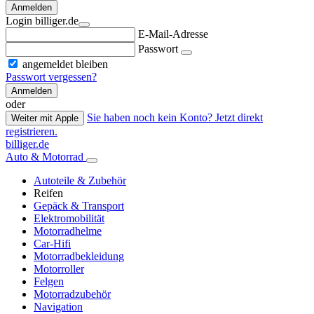
Anmelden
Login billiger.de
E-Mail-Adresse
Passwort
angemeldet bleiben
Passwort vergessen?
Anmelden
oder
Sie haben noch kein Konto? Jetzt direkt
Weiter mit Apple
registrieren.
billiger.de
Auto & Motorrad
Autoteile & Zubehör
Reifen
Gepäck & Transport
Elektromobilität
Motorradhelme
Car-Hifi
Motorradbekleidung
Motorroller
Felgen
Motorradzubehör
Navigation