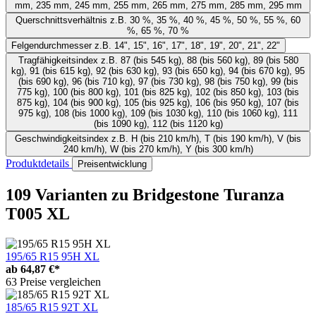
mm, 235 mm, 245 mm, 255 mm, 265 mm, 275 mm, 285 mm, 295 mm
Querschnittsverhältnis
z.B. 30 %, 35 %, 40 %, 45 %, 50 %, 55 %, 60
%, 65 %, 70 %
Felgendurchmesser
z.B. 14", 15", 16", 17", 18", 19", 20", 21", 22"
Tragfähigkeitsindex
z.B. 87 (bis 545 kg), 88 (bis 560 kg), 89 (bis 580
kg), 91 (bis 615 kg), 92 (bis 630 kg), 93 (bis 650 kg), 94 (bis 670 kg), 95
(bis 690 kg), 96 (bis 710 kg), 97 (bis 730 kg), 98 (bis 750 kg), 99 (bis
775 kg), 100 (bis 800 kg), 101 (bis 825 kg), 102 (bis 850 kg), 103 (bis
875 kg), 104 (bis 900 kg), 105 (bis 925 kg), 106 (bis 950 kg), 107 (bis
975 kg), 108 (bis 1000 kg), 109 (bis 1030 kg), 110 (bis 1060 kg), 111
(bis 1090 kg), 112 (bis 1120 kg)
Geschwindigkeitsindex
z.B. H (bis 210 km/h), T (bis 190 km/h), V (bis
240 km/h), W (bis 270 km/h), Y (bis 300 km/h)
Produktdetails
Preisentwicklung
109 Varianten
zu Bridgestone Turanza
T005 XL
195/65 R15 95H XL
ab
64,87 €*
63 Preise vergleichen
185/65 R15 92T XL