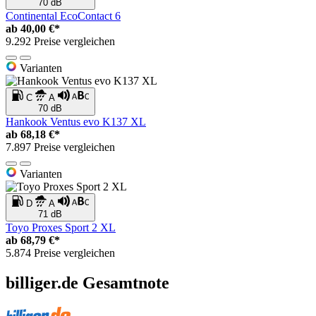
70 dB
Continental EcoContact 6
ab
40,00 €*
9.292 Preise vergleichen
Varianten
C
A
70 dB
Hankook Ventus evo K137 XL
ab
68,18 €*
7.897 Preise vergleichen
Varianten
D
A
71 dB
Toyo Proxes Sport 2 XL
ab
68,79 €*
5.874 Preise vergleichen
billiger.de Gesamtnote