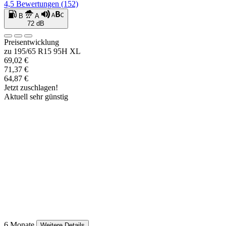
4,5
Bewertungen
(152)
B
A
72 dB
Preisentwicklung
zu 195/65 R15 95H XL
69,02 €
71,37 €
64,87 €
Jetzt zuschlagen!
Aktuell sehr günstig
6 Monate
Weitere Details