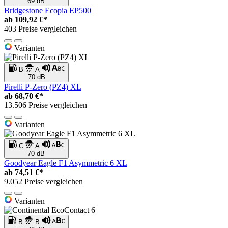
69 dB
Bridgestone Ecopia EP500
ab
109,92 €*
403 Preise vergleichen
Varianten
B
A
70 dB
Pirelli P-Zero (PZ4) XL
ab
68,70 €*
13.506 Preise vergleichen
Varianten
C
A
70 dB
Goodyear Eagle F1 Asymmetric 6 XL
ab
74,51 €*
9.052 Preise vergleichen
Varianten
B
B