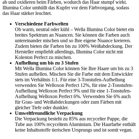
ab und oxidieren beim Färben, wodurch das Haar stumpf wirkt.
Illumina Color umhüllt das Kupfer vor dem Färbvorgang, sodass
das Haar stärker leuchtet.
Verschiedene Farbwelten
Ob warm, neutral oder kühl – Wella Illumina Color bietet ein
breites Spektrum an Nuancen. Sie können die Farben auch
untereinander mischen und so Ihre eigene Nuance kreieren.
Zudem bieten die Farben bis zu 100% Weißabdeckung. Der
Hersteller empfiehlt allerdings, Illumina Color nicht mit
Koleston Perfect zu mischen.
Aufhellung um bis zu 3 Stufen
Mit Wella Illumina Color können Sie Ihre Haare um bis zu 3
Stufen aufhellen. Mischen Sie die Farbe mit dem Entwickler
stets im Verhältnis 1:1. Für eine 3-Tonstufen-Aufhellung
verwenden Sie Welloxon Perfect 12%, für eine 2-Tonstufen-
Aufhellung Welloxon Perfect 9% und für eine 1-Tonstufen-
Aufhellung Welloxon Perfect 6%. Verwenden Sie 6% auch
für Grau- und Weißabdeckungen oder zum Färben mit
gleicher Tiefe oder dunkler.
Umweltfreundliche Verpackung
Die Verpackung besteht zu 85% aus recycelter Pappe, die
Tube aus 100% recyceltem Aluminium. Die Haarfarbe enthält
keine Inhaltsstoffe tierischen Ursprungs und ist somit vegan.