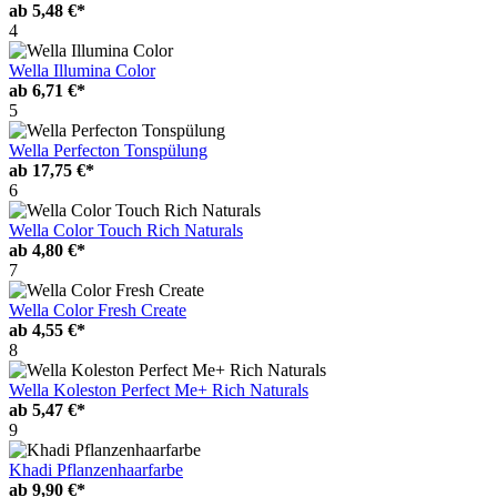
ab
5,48 €*
4
Wella Illumina Color
ab
6,71 €*
5
Wella Perfecton Tonspülung
ab
17,75 €*
6
Wella Color Touch Rich Naturals
ab
4,80 €*
7
Wella Color Fresh Create
ab
4,55 €*
8
Wella Koleston Perfect Me+ Rich Naturals
ab
5,47 €*
9
Khadi Pflanzenhaarfarbe
ab
9,90 €*