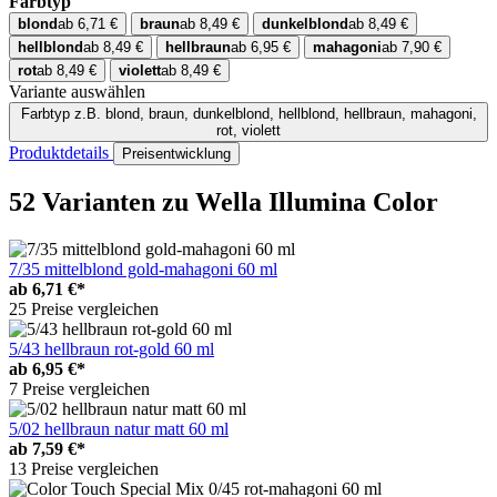
Farbtyp
blond
ab 6,71 €
braun
ab 8,49 €
dunkelblond
ab 8,49 €
hellblond
ab 8,49 €
hellbraun
ab 6,95 €
mahagoni
ab 7,90 €
rot
ab 8,49 €
violett
ab 8,49 €
Variante auswählen
Farbtyp
z.B. blond, braun, dunkelblond, hellblond, hellbraun, mahagoni,
rot, violett
Produktdetails
Preisentwicklung
52 Varianten
zu Wella Illumina Color
7/35 mittelblond gold-mahagoni 60 ml
ab
6,71 €*
25 Preise vergleichen
5/43 hellbraun rot-gold 60 ml
ab
6,95 €*
7 Preise vergleichen
5/02 hellbraun natur matt 60 ml
ab
7,59 €*
13 Preise vergleichen