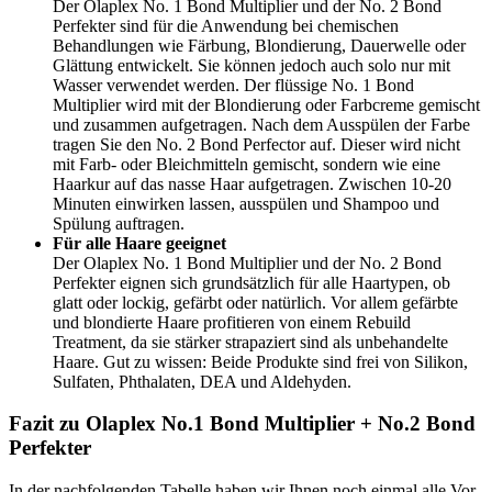
Der Olaplex No. 1 Bond Multiplier und der No. 2 Bond
Perfekter sind für die Anwendung bei chemischen
Behandlungen wie Färbung, Blondierung, Dauerwelle oder
Glättung entwickelt. Sie können jedoch auch solo nur mit
Wasser verwendet werden. Der flüssige No. 1 Bond
Multiplier wird mit der Blondierung oder Farbcreme gemischt
und zusammen aufgetragen. Nach dem Ausspülen der Farbe
tragen Sie den No. 2 Bond Perfector auf. Dieser wird nicht
mit Farb- oder Bleichmitteln gemischt, sondern wie eine
Haarkur auf das nasse Haar aufgetragen. Zwischen 10-20
Minuten einwirken lassen, ausspülen und Shampoo und
Spülung auftragen.
Für alle Haare geeignet
Der Olaplex No. 1 Bond Multiplier und der No. 2 Bond
Perfekter eignen sich grundsätzlich für alle Haartypen, ob
glatt oder lockig, gefärbt oder natürlich. Vor allem gefärbte
und blondierte Haare profitieren von einem Rebuild
Treatment, da sie stärker strapaziert sind als unbehandelte
Haare. Gut zu wissen: Beide Produkte sind frei von Silikon,
Sulfaten, Phthalaten, DEA und Aldehyden.
Fazit zu Olaplex No.1 Bond Multiplier + No.2 Bond
Perfekter
In der nachfolgenden Tabelle haben wir Ihnen noch einmal alle Vor-