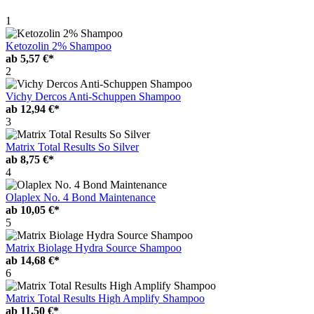
1
Ketozolin 2% Shampoo
ab
5,57 €*
2
Vichy Dercos Anti-Schuppen Shampoo
ab
12,94 €*
3
Matrix Total Results So Silver
ab
8,75 €*
4
Olaplex No. 4 Bond Maintenance
ab
10,05 €*
5
Matrix Biolage Hydra Source Shampoo
ab
14,68 €*
6
Matrix Total Results High Amplify Shampoo
ab
11,50 €*