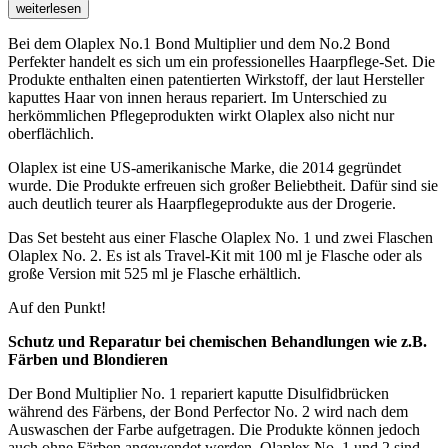
weiterlesen
Bei dem Olaplex No.1 Bond Multiplier und dem No.2 Bond
Perfekter handelt es sich um ein professionelles Haarpflege-Set. Die
Produkte enthalten einen patentierten Wirkstoff, der laut Hersteller
kaputtes Haar von innen heraus repariert. Im Unterschied zu
herkömmlichen Pflegeprodukten wirkt Olaplex also nicht nur
oberflächlich.
Olaplex ist eine US-amerikanische Marke, die 2014 gegründet
wurde. Die Produkte erfreuen sich großer Beliebtheit. Dafür sind sie
auch deutlich teurer als Haarpflegeprodukte aus der Drogerie.
Das Set besteht aus einer Flasche Olaplex No. 1 und zwei Flaschen
Olaplex No. 2. Es ist als Travel-Kit mit 100 ml je Flasche oder als
große Version mit 525 ml je Flasche erhältlich.
Auf den Punkt!
Schutz und Reparatur bei chemischen Behandlungen wie z.B.
Färben und Blondieren
Der Bond Multiplier No. 1 repariert kaputte Disulfidbrücken
während des Färbens, der Bond Perfector No. 2 wird nach dem
Auswaschen der Farbe aufgetragen. Die Produkte können jedoch
auch ohne Färben angewendet werden. Olaplex No. 1 und 2 sind