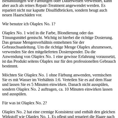
Behandlungen wie Färbungen oder Dauerwellen verwendet, kann
aber auch als reines Repair-Treatment angewendet werden. Es
repariert nicht nur kaputte Disulfidbrücken, sondern beugt auch
neuen Haarschäden vor.
Wie benutze ich Olaplex No. 1?
Olaplex No. 1 wird in die Farbe, Blondierung oder das
Tönungsmittel gemischt. Wichtig ist hierbei die richtige Dosierung.
Das genaue Mengenverhältnis entnehmen Sie der
Gebrauchsanleitung. Um die richtige Menge Olaplex abzumessen,
verwenden Sie den mitgelieferten Dosierspender. Da die
Anwendung von Olaplex No. 1 eine gewisse Erfahrung voraussetzt,
ist das Produkt seitens Olaplex nur für den professionellen Gebrauch
bestimmt.
Möchten Sie Olaplex No. 1 ohne Färbung anwenden, vermischen
Sie es mit Wasser im Verhältnis 1:6. Verteilen Sie es auf dem Haar
und lassen Sie es 5 Minuten einwirken. Danach nicht ausspülen,
sondern Olaplex No. 2 auftragen, ca. 10 Minuten einwirken lassen
und ausspülen.
Für was ist Olaplex No. 2?
Olaplex No. 2 hat eine cremige Konsistenz und enthält den gleichen
Wirkstoff wie Olaplex No. 1. Es pflegt und repariert die Haare nach