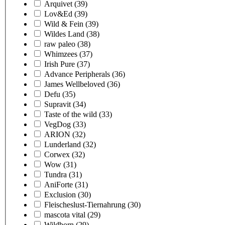
Arquivet
(39)
Lov&Ed
(39)
Wild & Fein
(39)
Wildes Land
(38)
raw paleo
(38)
Whimzees
(37)
Irish Pure
(37)
Advance Peripherals
(36)
James Wellbeloved
(36)
Defu
(35)
Supravit
(34)
Taste of the wild
(33)
VegDog
(33)
ARION
(32)
Lunderland
(32)
Corwex
(32)
Wow
(31)
Tundra
(31)
AniForte
(31)
Exclusion
(30)
Fleischeslust-Tiernahrung
(30)
mascota vital
(29)
Wildborn
(29)