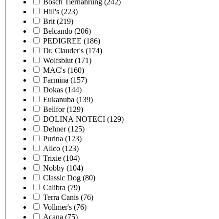
Bosch Tiernahrung
(242)
Hill's
(223)
Brit
(219)
Belcando
(206)
PEDIGREE
(186)
Dr. Clauder's
(174)
Wolfsblut
(171)
MAC's
(160)
Farmina
(157)
Dokas
(144)
Eukanuba
(139)
Bellfor
(129)
DOLINA NOTECI
(129)
Dehner
(125)
Purina
(123)
Allco
(123)
Trixie
(104)
Nobby
(104)
Classic Dog
(80)
Calibra
(79)
Terra Canis
(76)
Vollmer's
(76)
Acana
(75)