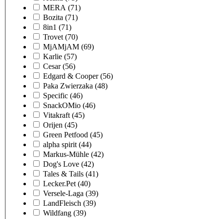
MERA
(71)
Bozita
(71)
8in1
(71)
Trovet
(70)
MjAMjAM
(69)
Karlie
(57)
Cesar
(56)
Edgard & Cooper
(56)
Paka Zwierzaka
(48)
Specific
(46)
SnackOMio
(46)
Vitakraft
(45)
Orijen
(45)
Green Petfood
(45)
alpha spirit
(44)
Markus-Mühle
(42)
Dog's Love
(42)
Tales & Tails
(41)
Lecker.Pet
(40)
Versele-Laga
(39)
LandFleisch
(39)
Wildfang
(39)