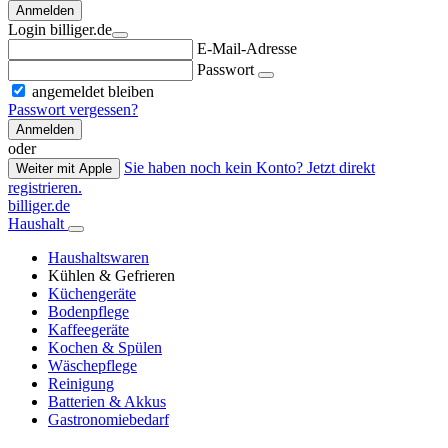
Anmelden
Login billiger.de
E-Mail-Adresse
Passwort
angemeldet bleiben
Passwort vergessen?
Anmelden
oder
Sie haben noch kein Konto? Jetzt direkt
Weiter mit Apple
registrieren.
billiger.de
Haushalt
Haushaltswaren
Kühlen & Gefrieren
Küchengeräte
Bodenpflege
Kaffeegeräte
Kochen & Spülen
Wäschepflege
Reinigung
Batterien & Akkus
Gastronomiebedarf