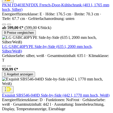
PKM FD403ENFDIX French-Door-Kühlschrank (403 l, 1765 mm
hoch, Silber)
Energieeffizienzklasse: E · Höhe: 176.5 cm · Breite: 70.3 cm ·
Tiefe: 67.7 cm · Gefrierfachanordnung: unten
ab
599,00 €*
(599,00 €/Stück)
9 Preise vergleichen
LG GSBC40PYPE Side-by-Side (635 l, 2000 mm hoch,
Silber/Weiß)
Gehäusefarbe: silber, weiß · Gesamtnutzinhalt: 635 l · Klimaklasse:
T
950,99 €*
1 Angebot anzeigen
Exquisit SBS546-040D Side-by-Side (442 l, 1770 mm hoch, Weiß)
Energieeffizienzklasse: D · Funktionen: NoFrost · Gehäusefarbe:
weiß · Gesamtnutzinhalt: 442 l · Ausstattung: Innenbeleuchtung,
Display, Temperaturanzeige, Eierablage