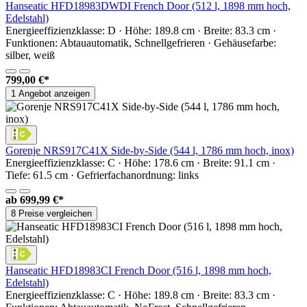
Hanseatic HFD18983DWDI French Door (512 l, 1898 mm hoch,
Edelstahl)
Energieeffizienzklasse: D · Höhe: 189.8 cm · Breite: 83.3 cm ·
Funktionen: Abtauautomatik, Schnellgefrieren · Gehäusefarbe:
silber, weiß
799,00 €*
1 Angebot anzeigen
Gorenje NRS917C41X Side-by-Side (544 l, 1786 mm hoch, inox)
Energieeffizienzklasse: C · Höhe: 178.6 cm · Breite: 91.1 cm ·
Tiefe: 61.5 cm · Gefrierfachanordnung: links
ab
699,99 €*
8 Preise vergleichen
Hanseatic HFD18983CI French Door (516 l, 1898 mm hoch,
Edelstahl)
Energieeffizienzklasse: C · Höhe: 189.8 cm · Breite: 83.3 cm ·