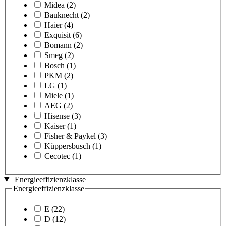
Midea
(2)
Bauknecht
(2)
Haier
(4)
Exquisit
(6)
Bomann
(2)
Smeg
(2)
Bosch
(1)
PKM
(2)
LG
(1)
Miele
(1)
AEG
(2)
Hisense
(3)
Kaiser
(1)
Fisher & Paykel
(3)
Küppersbusch
(1)
Cecotec
(1)
Energieeffizienzklasse
Energieeffizienzklasse
E
(22)
D
(12)