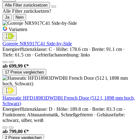
Alle Filter zurücksetzen
Alle Filter zurücksetzen?
Ja
Nein
Varianten
Gorenje NRS917C41 Side-by-Side
Energieeffizienzklasse: C · Höhe: 178.6 cm · Breite: 91.1 cm ·
Tiefe: 61.5 cm · Gefrierfachanordnung: links
ab
699,99 €*
17 Preise vergleichen
Hanseatic HFD18983DWDBI French Door (512 l, 1898 mm hoch,
Schwarz)
Energieeffizienzklasse: D · Höhe: 189.8 cm · Breite: 83.3 cm ·
Funktionen: Abtauautomatik, Schnellgefrieren · Gehäusefarbe:
schwarz, silber, weiß
ab
799,00 €*
2 Preise vergleichen