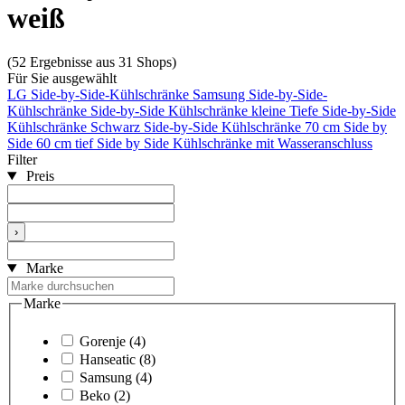
weiß
(52 Ergebnisse aus 31 Shops)
Für Sie ausgewählt
LG Side-by-Side-Kühlschränke
Samsung Side-by-Side-
Kühlschränke
Side-by-Side Kühlschränke kleine Tiefe
Side-by-Side
Kühlschränke Schwarz
Side-by-Side Kühlschränke 70 cm
Side by
Side 60 cm tief
Side by Side Kühlschränke mit Wasseranschluss
Filter
Preis
›
Marke
Marke
Gorenje
(4)
Hanseatic
(8)
Samsung
(4)
Beko
(2)