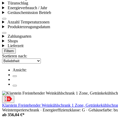
Türanschlag
Energieverbrauch / Jahr
Geräuschemission Betrieb
Anzahl Temperaturzonen
Produkterzeugungsdatum
Zahlungsarten
Shops
Lieferzeit
Filtern
Sortieren nach:
Ansicht:
Klarstein Freistehender Weinkühlschrank 1 Zone, Getränkekühlschra
Weintemperierschrank · Energieeffizienzklasse: G · Gehäusefarbe: bra
ab
356,04 €*