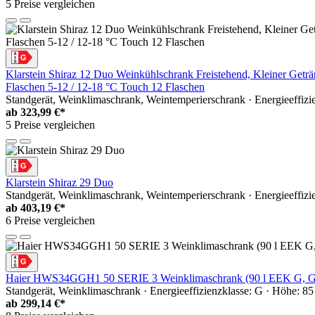
5 Preise vergleichen
Klarstein Shiraz 12 Duo Weinkühlschrank Freistehend, Kleiner Getr
Flaschen 5-12 / 12-18 °C Touch 12 Flaschen
Standgerät, Weinklimaschrank, Weintemperierschrank · Energieeffizie
ab
323,99 €*
5 Preise vergleichen
Klarstein Shiraz 29 Duo
Standgerät, Weinklimaschrank, Weintemperierschrank · Energieeffizie
ab
403,19 €*
6 Preise vergleichen
Haier HWS34GGH1 50 SERIE 3 Weinklimaschrank (90 l EEK G, G
Standgerät, Weinklimaschrank · Energieeffizienzklasse: G · Höhe: 85 
ab
299,14 €*