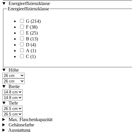
Energieeffizienzklasse
Energieeffizienzklasse
G
(214)
F
(38)
E
(25)
B
(13)
D
(4)
A
(1)
C
(1)
Höhe
Breite
Tiefe
Max. Flaschenkapazität
Gehäusefarbe
Ausstattung