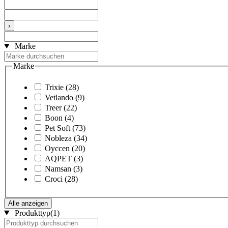
›
Marke
Marke
Trixie
(28)
Vetlando
(9)
Treer
(22)
Boon
(4)
Pet Soft
(73)
Nobleza
(34)
Oyccen
(20)
AQPET
(3)
Namsan
(3)
Croci
(28)
Alle anzeigen
Produkttyp
(1)