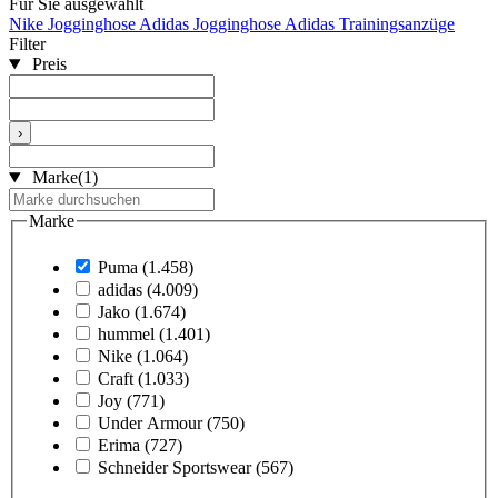
Für Sie ausgewählt
Nike Jogginghose
Adidas Jogginghose
Adidas Trainingsanzüge
Filter
Preis
›
Marke
(1)
Marke
Puma
(1.458)
adidas
(4.009)
Jako
(1.674)
hummel
(1.401)
Nike
(1.064)
Craft
(1.033)
Joy
(771)
Under Armour
(750)
Erima
(727)
Schneider Sportswear
(567)