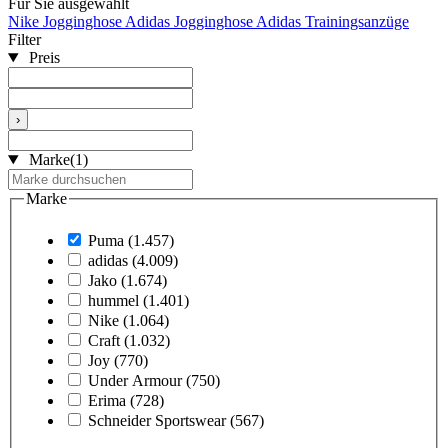
Für Sie ausgewählt
Nike Jogginghose
Adidas Jogginghose
Adidas Trainingsanzüge
Filter
Preis
›
Marke
(1)
Marke
Puma
(1.457)
adidas
(4.009)
Jako
(1.674)
hummel
(1.401)
Nike
(1.064)
Craft
(1.032)
Joy
(770)
Under Armour
(750)
Erima
(728)
Schneider Sportswear
(567)