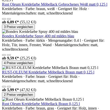
Rust Oleum Kreidefarbe Möbellack Gebrochenes Weiß matt 0,125 l
Kreidefarben · Farbe: braun, weiß · Geeignet für: Holz ·
Materialeigenschaften: matt, schnelltrocknend
ab
6,89 €*
(55,12 €/l)
3 Preise vergleichen
Bondex Kreidefarbe Spray 400 ml mildes blau
Kreidefarben · Farbe: türkis · Mengenangabe: 0.4 l · Geeignet für:
Holz, Tür, innen, Fenster, Wand · Materialeigenschaften: matt,
schnelltrocknend
ab
9,59 €*
(25,25 €/l)
4 Preise vergleichen
RUST-OLEUM Kreidefarbe Möbellack Braun matt 0,125 l
Kreidefarben · Farbe: braun · Geeignet für: Holz ·
Materialeigenschaften: matt, schnelltrocknend
ab
5,99 €*
(47,92 €/l)
2 Preise vergleichen
Rust Oleum Kreidefarbe Möbellack Braun 0,125 l
Kreidefarben · Farbe: braun, grau · Geeignet für: Holz, innen ·