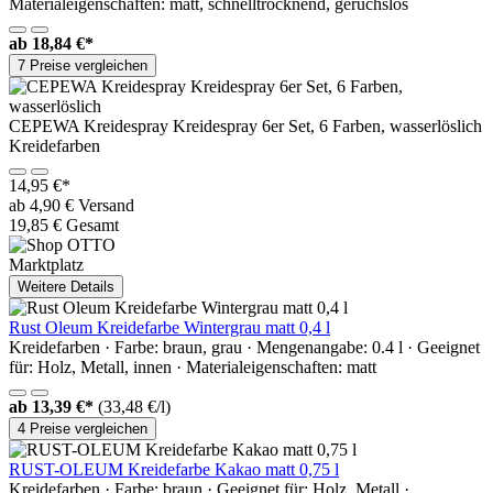
Materialeigenschaften: matt, schnelltrocknend, geruchslos
ab
18,84 €*
7 Preise vergleichen
CEPEWA Kreidespray Kreidespray 6er Set, 6 Farben, wasserlöslich
Kreidefarben
14,95 €*
ab 4,90 € Versand
19,85 € Gesamt
Marktplatz
Weitere Details
Rust Oleum Kreidefarbe Wintergrau matt 0,4 l
Kreidefarben · Farbe: braun, grau · Mengenangabe: 0.4 l · Geeignet
für: Holz, Metall, innen · Materialeigenschaften: matt
ab
13,39 €*
(33,48 €/l)
4 Preise vergleichen
RUST-OLEUM Kreidefarbe Kakao matt 0,75 l
Kreidefarben · Farbe: braun · Geeignet für: Holz, Metall ·