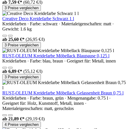
ab
7,59 €*
(60,72 €/l)
3 Preise vergleichen
Creative Deco Kreidefarbe Schwarz 1 l
Kreidefarben · Farbe: schwarz · Materialeigenschaften: matt ·
Gewicht: 1.6 kg
ab
25,60 €*
(26,95 €/l)
3 Preise vergleichen
RUST-OLEUM Kreidefarbe Möbellack Blaupause 0,125 l
Kreidefarben · Farbe: blau, braun · Geeignet für: Metall, innen
ab
6,89 €*
(55,12 €/l)
3 Preise vergleichen
RUST-OLEUM Kreidefarbe Möbellack Gelassenheit Braun 0,75 l
Kreidefarben · Farbe: braun, grün · Mengenangabe: 0.75 l ·
Geeignet für: Holz, Kunststoff, Metall, innen ·
Materialeigenschaften: matt, geruchslos
ab
21,89 €*
(29,19 €/l)
4 Preise vergleichen