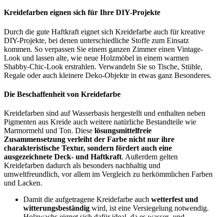
Kreidefarben eignen sich für Ihre DIY-Projekte
Durch die gute Haftkraft eignet sich Kreidefarbe auch für kreative
DIY-Projekte, bei denen unterschiedliche Stoffe zum Einsatz
kommen. So verpassen Sie einem ganzen Zimmer einen Vintage-
Look und lassen alte, wie neue Holzmöbel in einem warmen
Shabby-Chic-Look erstrahlen. Verwandeln Sie so Tische, Stühle,
Regale oder auch kleinere Deko-Objekte in etwas ganz Besonderes.
Die Beschaffenheit von Kreidefarbe
Kreidefarben sind auf Wasserbasis hergestellt und enthalten neben
Pigmenten aus Kreide auch weitere natürliche Bestandteile wie
Marmormehl und Ton. Diese
lösungsmittelfreie
Zusammensetzung verleiht der Farbe nicht nur ihre
charakteristische Textur, sondern fördert auch eine
ausgezeichnete Deck- und Haftkraft
. Außerdem gelten
Kreidefarben dadurch als besonders nachhaltig und
umweltfreundlich, vor allem im Vergleich zu herkömmlichen Farben
und Lacken.
Damit die aufgetragene Kreidefarbe auch
wetterfest und
witterungsbeständig
wird, ist eine Versiegelung notwendig.
Holzwachs eignet sich dafür ideal, da es wasser- und