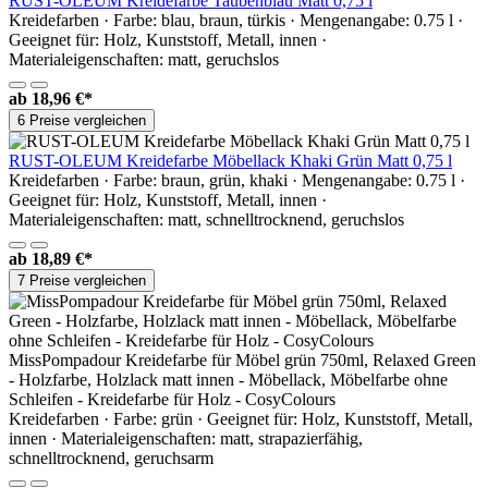
RUST-OLEUM Kreidefarbe Taubenblau Matt 0,75 l
Kreidefarben · Farbe: blau, braun, türkis · Mengenangabe: 0.75 l ·
Geeignet für: Holz, Kunststoff, Metall, innen ·
Materialeigenschaften: matt, geruchslos
ab
18,96 €*
6 Preise vergleichen
RUST-OLEUM Kreidefarbe Möbellack Khaki Grün Matt 0,75 l
Kreidefarben · Farbe: braun, grün, khaki · Mengenangabe: 0.75 l ·
Geeignet für: Holz, Kunststoff, Metall, innen ·
Materialeigenschaften: matt, schnelltrocknend, geruchslos
ab
18,89 €*
7 Preise vergleichen
MissPompadour Kreidefarbe für Möbel grün 750ml, Relaxed Green
- Holzfarbe, Holzlack matt innen - Möbellack, Möbelfarbe ohne
Schleifen - Kreidefarbe für Holz - CosyColours
Kreidefarben · Farbe: grün · Geeignet für: Holz, Kunststoff, Metall,
innen · Materialeigenschaften: matt, strapazierfähig,
schnelltrocknend, geruchsarm