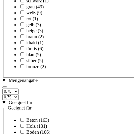
schwarz
(1)
grau
(49)
weiß
(9)
rot
(1)
gelb
(3)
beige
(3)
braun
(2)
khaki
(1)
türkis
(6)
blau
(5)
silber
(5)
bronze
(2)
Mengenangabe
Geeignet für
Geeignet für
Beton
(163)
Holz
(131)
Boden
(106)