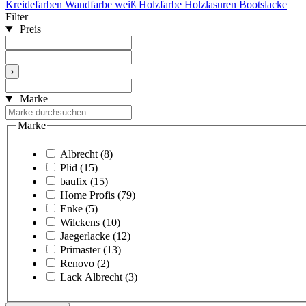
Kreidefarben
Wandfarbe weiß
Holzfarbe
Holzlasuren
Bootslacke
Filter
Preis
›
Marke
Marke
Albrecht
(8)
Plid
(15)
baufix
(15)
Home Profis
(79)
Enke
(5)
Wilckens
(10)
Jaegerlacke
(12)
Primaster
(13)
Renovo
(2)
Lack Albrecht
(3)