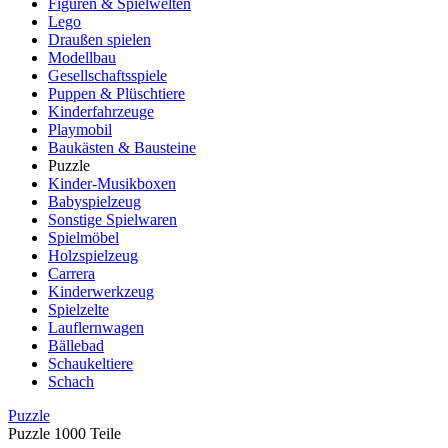
Figuren & Spielwelten
Lego
Draußen spielen
Modellbau
Gesellschaftsspiele
Puppen & Plüschtiere
Kinderfahrzeuge
Playmobil
Baukästen & Bausteine
Puzzle
Kinder-Musikboxen
Babyspielzeug
Sonstige Spielwaren
Spielmöbel
Holzspielzeug
Carrera
Kinderwerkzeug
Spielzelte
Lauflernwagen
Bällebad
Schaukeltiere
Schach
Puzzle
Puzzle 1000 Teile