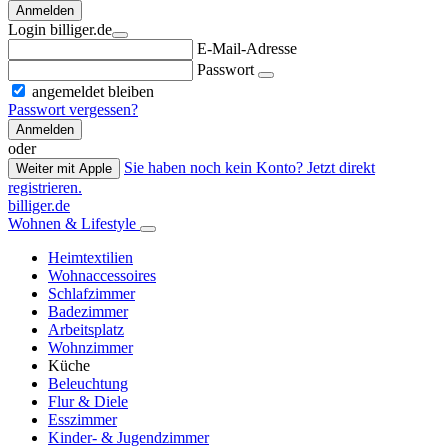
Anmelden
Login billiger.de
E-Mail-Adresse
Passwort
angemeldet bleiben
Passwort vergessen?
Anmelden
oder
Sie haben noch kein Konto? Jetzt direkt
Weiter mit Apple
registrieren.
billiger.de
Wohnen & Lifestyle
Heimtextilien
Wohnaccessoires
Schlafzimmer
Badezimmer
Arbeitsplatz
Wohnzimmer
Küche
Beleuchtung
Flur & Diele
Esszimmer
Kinder- & Jugendzimmer