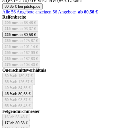
80,85 €*
ab 0,00 € Versand
80,85 € Gesamt
80,85 € bei pitstop.de
Alle 56 Angebote anzeigen
56 Angebote
ab 80,58 €
Reifenbreite
205 mm
ab 68,48 €
215 mm
ab 93,37 €
225 mm
ab 80,58 €
235 mm
ab 125,87 €
245 mm
ab 101,14 €
255 mm
ab 162,99 €
265 mm
ab 182,83 €
275 mm
ab 104,40 €
Querschnittsverhältnis
30 %
ab 189,87 €
35 %
ab 126,57 €
40 %
ab 84,35 €
45 %
ab 80,58 €
50 %
ab 93,37 €
55 %
ab 68,48 €
Felgendurchmesser
16"
ab 68,48 €
17"
ab 80,58 €