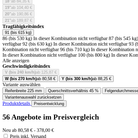
18"
ab 84,35 €
19"
ab 104,40 €
20"
ab 190,86 €
21"
ab 189,87 €
Tragfähigkeitsindex
91 (bis 615 kg)
86 (bis 530 kg)
In dieser Kombination nicht verfügbar
87 (bis 545 kg
verfügbar
92 (bis 630 kg)
In dieser Kombination nicht verfügbar
93 (
Kombination nicht verfügbar
96 (bis 710 kg)
In dieser Kombination n
In dieser Kombination nicht verfügbar
100 (bis 800 kg)
In dieser Kom
Alle anzeigen
Geschwindigkeitsindex
V (bis 240 km/h)
ab 125,87 €
W (bis 270 km/h)
ab 80,58 €
Y (bis 300 km/h)
ab 88,25 €
Variante auswählen
Reifenbreite
225 mm
Querschnittsverhältnis
45 %
Felgendurchmesse
Variantenauswahl zurücksetzen
Produktdetails
Preisentwicklung
56 Angebote im Preisvergleich
Neu ab 80,58 € - 378,00 €
Preis inkl. Versand