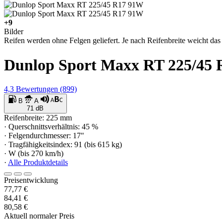
+9
Bilder
Reifen werden ohne Felgen geliefert. Je nach Reifenbreite weicht das 
Dunlop Sport Maxx RT 225/45
4,3
Bewertungen
(899)
B
A
71 dB
Reifenbreite: 225 mm
· Querschnittsverhältnis: 45 %
· Felgendurchmesser: 17"
· Tragfähigkeitsindex: 91 (bis 615 kg)
· W (bis 270 km/h)
·
Alle Produktdetails
Preisentwicklung
77,77 €
84,41 €
80,58 €
Aktuell normaler Preis