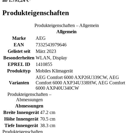
ab
1.791,24 €*
Produkteigenschaften
Produkteigenschaften – Allgemein
Allgemein
Marke
AEG
EAN
7332543979646
Gelistet seit
März 2023
Besonderheiten
WLAN, Display
EPREL ID
1410855
Produkttyp
Mobiles Klimagerät
AEG Comfort 6000 AXP26U339CW, AEG
Varianten
Comfort 6000 AXP34U338HW, AEG Comfort
6000 AXP40U340CW
Produkteigenschaften –
Abmessungen
Abmessungen
Breite Innengerät
47.2 cm
Höhe Innengerät
70.5 cm
Tiefe Innengerät
38.3 cm
Produkteigenschaften