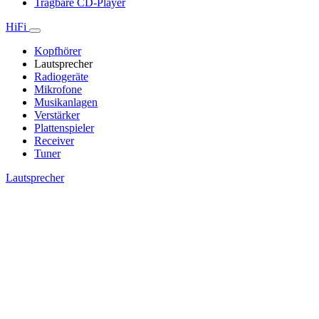
Tragbare CD-Player
HiFi
Kopfhörer
Lautsprecher
Radiogeräte
Mikrofone
Musikanlagen
Verstärker
Plattenspieler
Receiver
Tuner
Lautsprecher