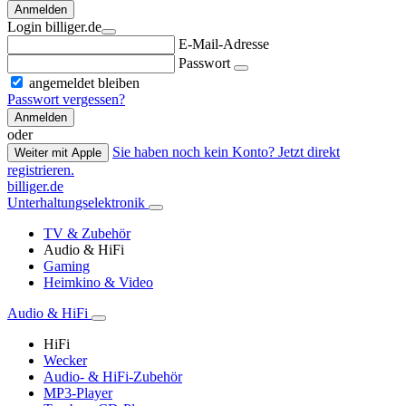
Anmelden
Login billiger.de
E-Mail-Adresse
Passwort
angemeldet bleiben
Passwort vergessen?
Anmelden
oder
Sie haben noch kein Konto? Jetzt direkt
Weiter mit Apple
registrieren.
billiger.de
Unterhaltungselektronik
TV & Zubehör
Audio & HiFi
Gaming
Heimkino & Video
Audio & HiFi
HiFi
Wecker
Audio- & HiFi-Zubehör
MP3-Player