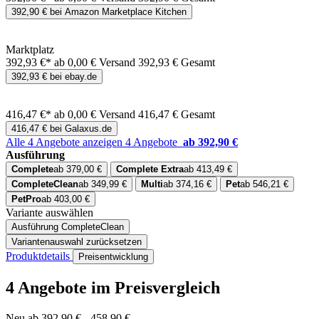
392,90 € bei Amazon Marketplace Kitchen
Marktplatz
392,93 €*
ab 0,00 € Versand
392,93 € Gesamt
392,93 € bei ebay.de
416,47 €*
ab 0,00 € Versand
416,47 € Gesamt
416,47 € bei Galaxus.de
Alle 4 Angebote anzeigen
4 Angebote
ab 392,90 €
Ausführung
Complete
ab 379,00 €
Complete Extra
ab 413,49 €
CompleteClean
ab 349,99 €
Multi
ab 374,16 €
Pet
ab 546,21 €
PetPro
ab 403,00 €
Variante auswählen
Ausführung
CompleteClean
Variantenauswahl zurücksetzen
Produktdetails
Preisentwicklung
4 Angebote im Preisvergleich
Neu ab 392,90 € - 458,90 €