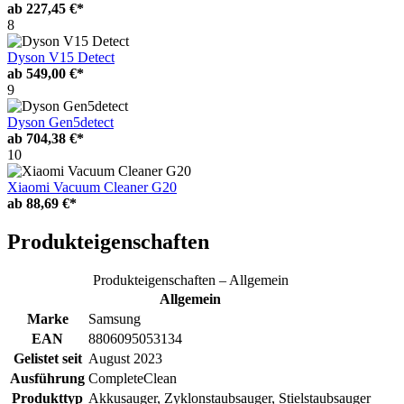
ab
227,45 €*
8
Dyson V15 Detect
ab
549,00 €*
9
Dyson Gen5detect
ab
704,38 €*
10
Xiaomi Vacuum Cleaner G20
ab
88,69 €*
Produkteigenschaften
Produkteigenschaften – Allgemein
Allgemein
Marke
Samsung
EAN
8806095053134
Gelistet seit
August 2023
Ausführung
CompleteClean
Produkttyp
Akkusauger, Zyklonstaubsauger, Stielstaubsauger