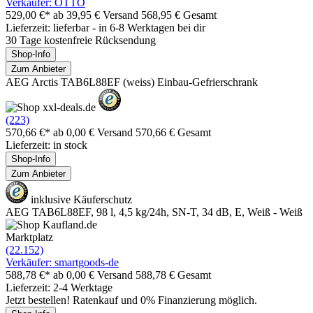
Verkäufer: OTTO
529,00 €*
ab 39,95 € Versand
568,95 € Gesamt
Lieferzeit: lieferbar - in 6-8 Werktagen bei dir
30 Tage kostenfreie Rücksendung
Shop-Info
Zum Anbieter
AEG Arctis TAB6L88EF (weiss) Einbau-Gefrierschrank
(223)
570,66 €*
ab 0,00 € Versand
570,66 € Gesamt
Lieferzeit: in stock
Shop-Info
Zum Anbieter
inklusive Käuferschutz
AEG TAB6L88EF, 98 l, 4,5 kg/24h, SN-T, 34 dB, E, Weiß - Weiß
Marktplatz
(22.152)
Verkäufer: smartgoods-de
588,78 €*
ab 0,00 € Versand
588,78 € Gesamt
Lieferzeit: 2-4 Werktage
Jetzt bestellen! Ratenkauf und 0% Finanzierung möglich.