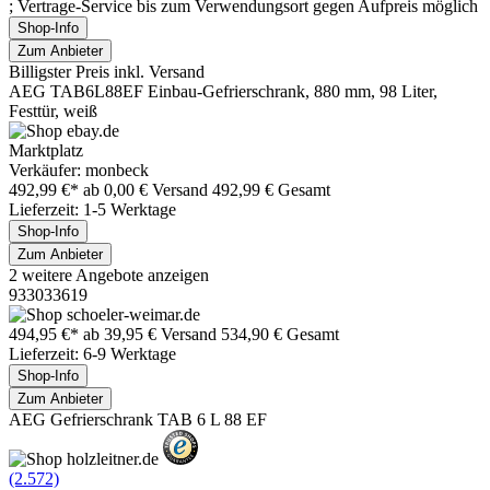
; Vertrage-Service bis zum Verwendungsort gegen Aufpreis möglich
Shop-Info
Zum Anbieter
Billigster Preis inkl. Versand
AEG TAB6L88EF Einbau-Gefrierschrank, 880 mm, 98 Liter,
Festtür, weiß
Marktplatz
Verkäufer: monbeck
492,99 €*
ab 0,00 € Versand
492,99 € Gesamt
Lieferzeit: 1-5 Werktage
Shop-Info
Zum Anbieter
2 weitere Angebote anzeigen
933033619
494,95 €*
ab 39,95 € Versand
534,90 € Gesamt
Lieferzeit: 6-9 Werktage
Shop-Info
Zum Anbieter
AEG Gefrierschrank TAB 6 L 88 EF
(2.572)