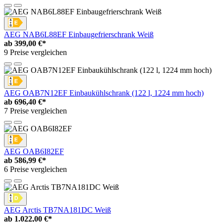
AEG NAB6L88EF Einbaugefrierschrank Weiß
ab
399,00 €*
9 Preise vergleichen
AEG OAB7N12EF Einbaukühlschrank (122 l, 1224 mm hoch)
ab
696,40 €*
7 Preise vergleichen
AEG OAB6I82EF
ab
586,99 €*
6 Preise vergleichen
AEG Arctis TB7NA181DC Weiß
ab
1.022,00 €*