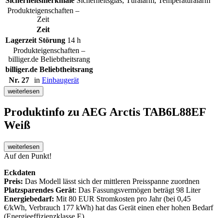
Sicherheitsmerkmale
Sicherheitsglas, Türalarm, Temperaturalarm
Produkteigenschaften –
Zeit
Zeit
Lagerzeit Störung
14 h
Produkteigenschaften –
billiger.de Beliebtheitsrang
billiger.de Beliebtheitsrang
Nr. 27
in
Einbaugerät
weiterlesen
Produktinfo
zu AEG Arctis TAB6L88EF
Weiß
weiterlesen
Auf den Punkt!
Eckdaten
Preis:
Das Modell lässt sich der mittleren Preisspanne zuordnen
Platzsparendes Gerät
: Das Fassungsvermögen beträgt 98 Liter
Energiebedarf:
Mit 80 EUR Stromkosten pro Jahr (bei 0,45
€/kWh, Verbrauch 177 kWh) hat das Gerät einen eher hohen Bedarf
(Energieeffizienzklasse E)