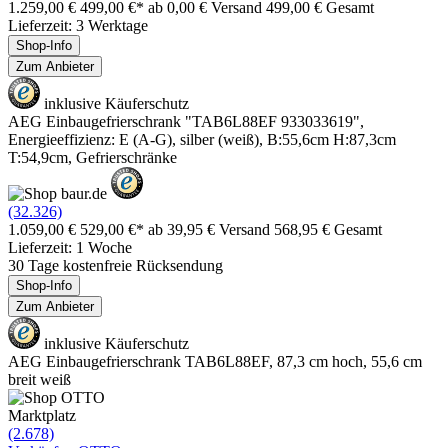
1.259,00 €
499,00 €*
ab 0,00 € Versand
499,00 € Gesamt
Lieferzeit: 3 Werktage
Shop-Info
Zum Anbieter
inklusive Käuferschutz
AEG Einbaugefrierschrank "TAB6L88EF 933033619",
Energieeffizienz: E (A-G), silber (weiß), B:55,6cm H:87,3cm
T:54,9cm, Gefrierschränke
(32.326)
1.059,00 €
529,00 €*
ab 39,95 € Versand
568,95 € Gesamt
Lieferzeit: 1 Woche
30 Tage kostenfreie Rücksendung
Shop-Info
Zum Anbieter
inklusive Käuferschutz
AEG Einbaugefrierschrank TAB6L88EF, 87,3 cm hoch, 55,6 cm
breit weiß
Marktplatz
(2.678)