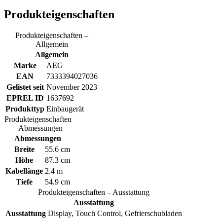
Produkteigenschaften
Produkteigenschaften –
Allgemein
Allgemein
Marke
AEG
EAN
7333394027036
Gelistet seit
November 2023
EPREL ID
1637692
Produkttyp
Einbaugerät
Produkteigenschaften
– Abmessungen
Abmessungen
Breite
55.6 cm
Höhe
87.3 cm
Kabellänge
2.4 m
Tiefe
54.9 cm
Produkteigenschaften – Ausstattung
Ausstattung
Ausstattung
Display, Touch Control, Gefrierschubladen