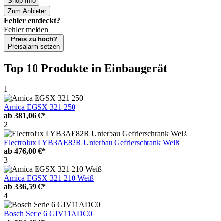
Shop-Info
Zum Anbieter
Fehler entdeckt?
Fehler melden
Preis zu hoch?
Preisalarm setzen
Top 10 Produkte
in Einbaugerät
1
Amica EGSX 321 250
ab
381,06 €*
2
Electrolux LYB3AE82R Unterbau Gefrierschrank Weiß
ab
476,00 €*
3
Amica EGSX 321 210 Weiß
ab
336,59 €*
4
Bosch Serie 6 GIV11ADC0