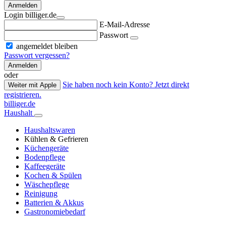
Anmelden
Login billiger.de
E-Mail-Adresse
Passwort
angemeldet bleiben
Passwort vergessen?
Anmelden
oder
Sie haben noch kein Konto? Jetzt direkt
Weiter mit Apple
registrieren.
billiger.de
Haushalt
Haushaltswaren
Kühlen & Gefrieren
Küchengeräte
Bodenpflege
Kaffeegeräte
Kochen & Spülen
Wäschepflege
Reinigung
Batterien & Akkus
Gastronomiebedarf