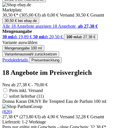
Marktplatz
30,50 €*
(305,00 €/l)
ab 0,00 € Versand
30,50 € Gesamt
30,50 € bei ebay.de
Alle 18 Angebote anzeigen
18 Angebote
ab 27,38 €
Mengenangabe
30 ml
ab 19,89 €
50 ml
ab 20,50 €
100 ml
ab 27,38 €
Variante auswählen
Mengenangabe
100 ml
Variantenauswahl zurücksetzen
Produktdetails
Preisentwicklung
18 Angebote im Preisvergleich
Neu ab 27,38 € - 79,00 €
Preis inkl. Versand
sofort lieferbar
(11)
Donna Karan DKNY Be Tempted Eau de Parfum 100 ml
(826)
27,38 €*
(273,80 €/l)
ab 4,90 € Versand
32,28 € Gesamt
Lieferzeit: 1-2 Werktage
Preis nur gültig mit
Gutschein -
ohne Gutschein: 32,38 €*