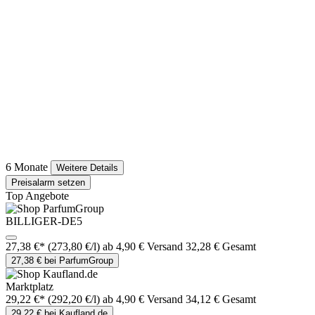
6 Monate
Weitere Details
Preisalarm setzen
Top Angebote
BILLIGER-DE5
27,38 €*
(273,80 €/l)
ab 4,90 € Versand
32,28 € Gesamt
27,38 € bei ParfumGroup
Marktplatz
29,22 €*
(292,20 €/l)
ab 4,90 € Versand
34,12 € Gesamt
29,22 € bei Kaufland.de