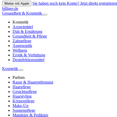
Sie haben noch kein Konto? Jetzt direkt registrieren
Weiter mit Apple
billiger.de
Gesundheit & Kosmetik
Kosmetik
Arzneimittel
Diät & Ernährung
Gesundheit & Pflege
Zahnpflege
Augenoptik
Wellness
Erotik & Verhütung
Desinfektionsmittel
Kosmetik
Parfum
Rasur & Haarentfernung
Haarpflege
Gesichtspflege
Haarstyling
Körperpflege
Make-Up
Sonnenpflege
Maniküre & Pediküre