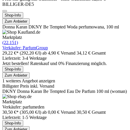
BILLIGER-DE5
Shop-Info
Zum Anbieter
Donna Karan DKNY Be Tempted Woda perfumowana, 100 ml
Marktplatz
(22.151)
Verkäufer: ParfumGroup
29,22 €*
(292,20 €/l)
ab 4,90 € Versand
34,12 € Gesamt
Lieferzeit: 3-4 Werktage
Jetzt bestellen! Ratenkauf und 0% Finanzierung möglich.
Shop-Info
Zum Anbieter
1 weiteres Angebot anzeigen
Billigster Preis inkl. Versand
DKNY Donna Karan Be Tempted Eau De Parfum 100 ml (woman)
Marktplatz
Verkäufer: parfumeden
30,50 €*
(305,00 €/l)
ab 0,00 € Versand
30,50 € Gesamt
Lieferzeit: 1-5 Werktage
Shop-Info
Zum Anbieter