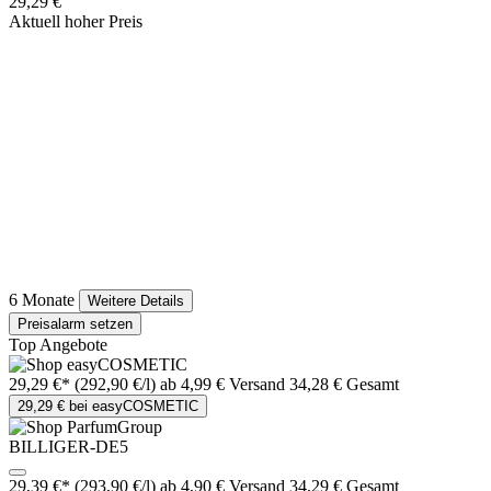
29,29 €
Aktuell hoher Preis
6 Monate
Weitere Details
Preisalarm setzen
Top Angebote
29,29 €*
(292,90 €/l)
ab 4,99 € Versand
34,28 € Gesamt
29,29 € bei easyCOSMETIC
BILLIGER-DE5
29,39 €*
(293,90 €/l)
ab 4,90 € Versand
34,29 € Gesamt