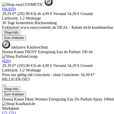
(94.859)
29,29 €*
(292,90 €/l)
ab 4,99 € Versand
34,28 € Gesamt
Lieferzeit: 1-2 Werktage
30 Tage kostenfreie Rücksendung
Exklusiver www.easycosmetic.de DEAL · Rabatt nicht kombinierbar 
Shop-Info
Zum Anbieter
inklusive Käuferschutz
Donna Karan DKNY Energizing Eau de Parfum 100 ml
(826)
29,39 €*
(293,90 €/l)
ab 4,90 € Versand
34,29 € Gesamt
Lieferzeit: 1-2 Werktage
Preis nur gültig mit
Gutschein -
ohne Gutschein: 34,39 €*
BILLIGER-DE5
Shop-Info
Zum Anbieter
Donna Karan Dkny Women Energizing Eau De Parfum Spray 100ml
Marktplatz
(22.151)