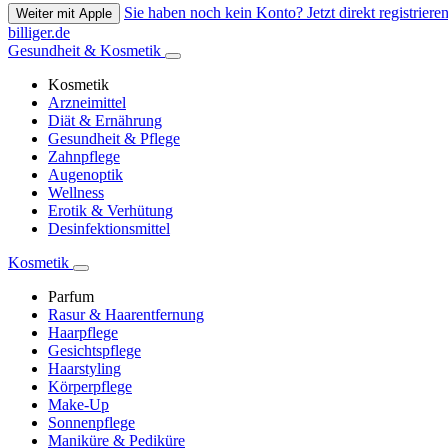
Sie haben noch kein Konto? Jetzt direkt registrieren
Weiter mit Apple
billiger.de
Gesundheit & Kosmetik
Kosmetik
Arzneimittel
Diät & Ernährung
Gesundheit & Pflege
Zahnpflege
Augenoptik
Wellness
Erotik & Verhütung
Desinfektionsmittel
Kosmetik
Parfum
Rasur & Haarentfernung
Haarpflege
Gesichtspflege
Haarstyling
Körperpflege
Make-Up
Sonnenpflege
Maniküre & Pediküre