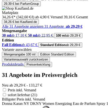
29,39 € bei ParfumGroup
Marktplatz
34,26 €*
(342,60 €/l)
ab 4,90 € Versand
39,16 € Gesamt
34,26 € bei Kaufland.de
Alle 31 Angebote anzeigen
31 Angebote
ab 29,29 €
Mengenangabe
30 ml
ab 17,10 €
50 ml
ab 22,95 €
100 ml
ab 29,29 €
Edition
Fall Edition
ab 43,67 €
Standard Edition
ab 29,29 €
Variante auswählen
Mengenangabe
100 ml
Edition
Standard Edition
Variantenauswahl zurücksetzen
Produktdetails
Preisentwicklung
31 Angebote im Preisvergleich
Neu ab 29,29 € - 133,27 €
Preis inkl. Versand
sofort lieferbar
(21)
Billigster Preis inkl. Versand
Donna Karan NY DKNY Women Energizing Eau de Parfum Spray 1