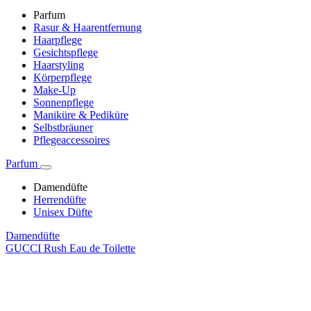
Parfum
Rasur & Haarentfernung
Haarpflege
Gesichtspflege
Haarstyling
Körperpflege
Make-Up
Sonnenpflege
Maniküre & Pediküre
Selbstbräuner
Pflegeaccessoires
Parfum
Damendüfte
Herrendüfte
Unisex Düfte
Damendüfte
GUCCI Rush Eau de Toilette