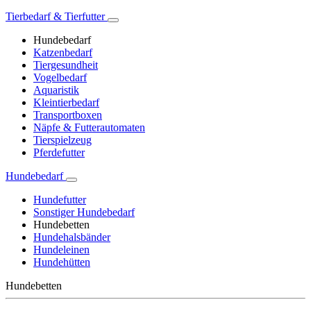
Tierbedarf & Tierfutter
Hundebedarf
Katzenbedarf
Tiergesundheit
Vogelbedarf
Aquaristik
Kleintierbedarf
Transportboxen
Näpfe & Futterautomaten
Tierspielzeug
Pferdefutter
Hundebedarf
Hundefutter
Sonstiger Hundebedarf
Hundebetten
Hundehalsbänder
Hundeleinen
Hundehütten
Hundebetten