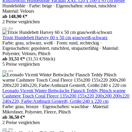
Knuffelwuff Hundehöhle Yucatan XXL 120 x 100 x 95 cm Beige
Hundehöhle · Farbe: beige · Eigenschaften: robust, rutschfest ·
Material: Velours
ab
148,90 €*
2 Preise vergleichen
Trixie Hundebett Harvey 60 x 50 cm grau/weiß-schwarz
Farbe: grau, schwarz, weiß · Form: rund, rechteckig ·
Eigenschaften: gepolstert, rutschfest, strapazierfähig · Material:
Polyester, Velours, Plüsch
ab
31,51 €*
(31,51 €/Stück)
5 Preise vergleichen
Leonado Vicenti Winter Bettwäsche Flausch Teddy Plüsch warme
Cashmere Touch Coral Fleece 135x200 155x220 200x200 200x220
240x220, Farbe:Anthrazit Gestreift, Größe:240 x 220 cm
Farbe: grau, bronze · Eigenschaften: waschbar · Material:
Mikrofaser, Polyester, Fleece, Plüsch
ab
36,50 €*
2 Preise vergleichen