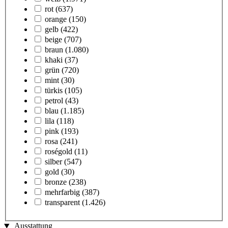
rot
(637)
orange
(150)
gelb
(422)
beige
(707)
braun
(1.080)
khaki
(37)
grün
(720)
mint
(30)
türkis
(105)
petrol
(43)
blau
(1.185)
lila
(118)
pink
(193)
rosa
(241)
roségold
(11)
silber
(547)
gold
(30)
bronze
(238)
mehrfarbig
(387)
transparent
(1.426)
Ausstattung