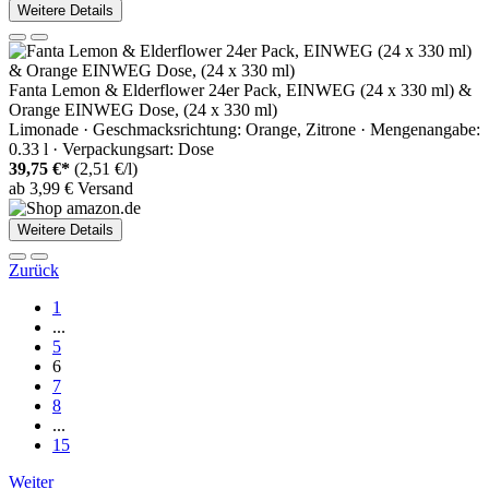
Weitere Details
Fanta Lemon & Elderflower 24er Pack, EINWEG (24 x 330 ml) &
Orange EINWEG Dose, (24 x 330 ml)
Limonade · Geschmacksrichtung: Orange, Zitrone · Mengenangabe:
0.33 l · Verpackungsart: Dose
39,75 €*
(2,51 €/l)
ab 3,99 € Versand
Weitere Details
Zurück
1
...
5
6
7
8
...
15
Weiter