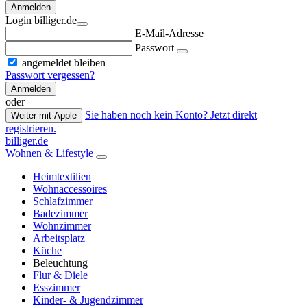
Anmelden
Login billiger.de
E-Mail-Adresse
Passwort
angemeldet bleiben
Passwort vergessen?
Anmelden
oder
Sie haben noch kein Konto? Jetzt direkt
Weiter mit Apple
registrieren.
billiger.de
Wohnen & Lifestyle
Heimtextilien
Wohnaccessoires
Schlafzimmer
Badezimmer
Wohnzimmer
Arbeitsplatz
Küche
Beleuchtung
Flur & Diele
Esszimmer
Kinder- & Jugendzimmer