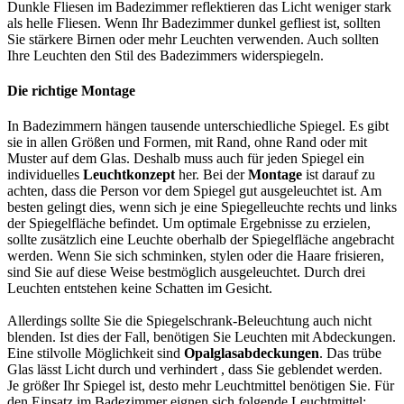
Dunkle Fliesen im Badezimmer reflektieren das Licht weniger stark
als helle Fliesen. Wenn Ihr Badezimmer dunkel gefliest ist, sollten
Sie stärkere Birnen oder mehr Leuchten verwenden. Auch sollten
Ihre Leuchten den Stil des Badezimmers widerspiegeln.
Die richtige Montage
In Badezimmern hängen tausende unterschiedliche Spiegel. Es gibt
sie in allen Größen und Formen, mit Rand, ohne Rand oder mit
Muster auf dem Glas. Deshalb muss auch für jeden Spiegel ein
individuelles
Leuchtkonzept
her. Bei der
Montage
ist darauf zu
achten, dass die Person vor dem Spiegel gut ausgeleuchtet ist. Am
besten gelingt dies, wenn sich je eine Spiegelleuchte rechts und links
der Spiegelfläche befindet. Um optimale Ergebnisse zu erzielen,
sollte zusätzlich eine Leuchte oberhalb der Spiegelfläche angebracht
werden. Wenn Sie sich schminken, stylen oder die Haare frisieren,
sind Sie auf diese Weise bestmöglich ausgeleuchtet. Durch drei
Leuchten entstehen keine Schatten im Gesicht.
Allerdings sollte Sie die Spiegelschrank-Beleuchtung auch nicht
blenden. Ist dies der Fall, benötigen Sie Leuchten mit Abdeckungen.
Eine stilvolle Möglichkeit sind
Opalglasabdeckungen
. Das trübe
Glas lässt Licht durch und verhindert , dass Sie geblendet werden.
Je größer Ihr Spiegel ist, desto mehr Leuchtmittel benötigen Sie. Für
den Einsatz im Badezimmer eignen sich folgende Leuchtmittel: