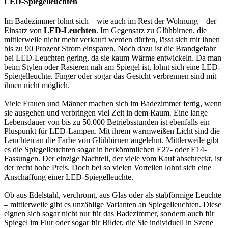
LED-Spiegelleuchten
Im Badezimmer lohnt sich – wie auch im Rest der Wohnung – der
Einsatz von
LED-Leuchten
. Im Gegensatz zu Glühbirnen, die
mittlerweile nicht mehr verkauft werden dürfen, lässt sich mit ihnen
bis zu 90 Prozent Strom einsparen. Noch dazu ist die Brandgefahr
bei LED-Leuchten gering, da sie kaum Wärme entwickeln. Da man
beim Stylen oder Rasieren nah am Spiegel ist, lohnt sich eine LED-
Spiegelleuchte. Finger oder sogar das Gesicht verbrennen sind mit
ihnen nicht möglich.
Viele Frauen und Männer machen sich im Badezimmer fertig, wenn
sie ausgehen und verbringen viel Zeit in dem Raum. Eine lange
Lebensdauer von bis zu 50.000 Betriebsstunden ist ebenfalls ein
Pluspunkt für LED-Lampen. Mit ihrem warmweißen Licht sind die
Leuchten an die Farbe von Glühbirnen angelehnt. Mittlerweile gibt
es die Spiegelleuchten sogar in herkömmlichen E27- oder E14-
Fassungen. Der einzige Nachteil, der viele vom Kauf abschreckt, ist
der recht hohe Preis. Doch bei so vielen Vorteilen lohnt sich eine
Anschaffung einer LED-Spiegelleuchte.
Ob aus Edelstahl, verchromt, aus Glas oder als stabförmige Leuchte
– mittlerweile gibt es unzählige Varianten an Spiegelleuchten. Diese
eignen sich sogar nicht nur für das Badezimmer, sondern auch für
Spiegel im Flur oder sogar für Bilder, die Sie individuell in Szene