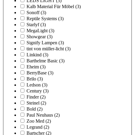
LEDS LIGHT
(3)
Kalb Material Für Möbel
(3)
Sonoff
(3)
Reptile Systems
(3)
Starlyf
(3)
MegaLight
(3)
Showgear
(3)
Signify Lampen
(3)
tint von müller-licht
(3)
Linkind
(3)
Barthelme Basic
(3)
Eheim
(3)
BerryBase
(3)
Brilo
(3)
Ledson
(3)
Century
(3)
Finder
(2)
Steinel
(2)
Bold
(2)
Paul Neuhaus
(2)
Zoo Med
(2)
Legrand
(2)
Bartscher
(2)