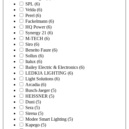
SPL
(6)
Velda
(6)
Perel
(6)
Fackelmann
(6)
HQ Power
(6)
Synergy 21
(6)
M-TECH
(6)
Siro
(6)
Beneito Faure
(6)
Sollux
(6)
Italux
(6)
Bailey Electric & Electronics
(6)
LEDKIA LIGHTING
(6)
Light Solutions
(6)
Arcadia
(6)
Busch-Jaeger
(5)
HEISSNER
(5)
Duni
(5)
Sera
(5)
Sirena
(5)
Modee Smart Lighting
(5)
Kapego
(5)