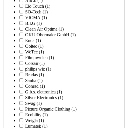
AuCo
(1)
Elo Touch
(1)
SO-Tech
(1)
VICMA
(1)
B.I.G
(1)
Clean Air Optima
(1)
OKU Obermaier GmbH
(1)
Enda
(1)
Qoltec
(1)
WeTec
(1)
Filmjuwelen
(1)
Corsair
(1)
philips wiz
(1)
Bradas
(1)
Sanha
(1)
Conrad
(1)
G.b.s. elettronica
(1)
Silver Electronics
(1)
Swag
(1)
Picture Organic Clothing
(1)
Ecobility
(1)
Weigla
(1)
Lumatek
(1)