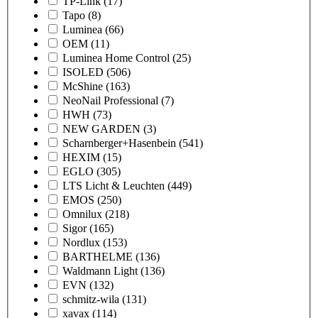
TP-Link
(17)
Tapo
(8)
Luminea
(66)
OEM
(11)
Luminea Home Control
(25)
ISOLED
(506)
McShine
(163)
NeoNail Professional
(7)
HWH
(73)
NEW GARDEN
(3)
Scharnberger+Hasenbein
(541)
HEXIM
(15)
EGLO
(305)
LTS Licht & Leuchten
(449)
EMOS
(250)
Omnilux
(218)
Sigor
(165)
Nordlux
(153)
BARTHELME
(136)
Waldmann Light
(136)
EVN
(132)
schmitz-wila
(131)
xavax
(114)