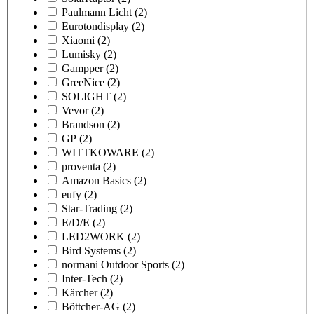
Paulmann Licht
(2)
Eurotondisplay
(2)
Xiaomi
(2)
Lumisky
(2)
Gampper
(2)
GreeNice
(2)
SOLIGHT
(2)
Vevor
(2)
Brandson
(2)
GP
(2)
WITTKOWARE
(2)
proventa
(2)
Amazon Basics
(2)
eufy
(2)
Star-Trading
(2)
E/D/E
(2)
LED2WORK
(2)
Bird Systems
(2)
normani Outdoor Sports
(2)
Inter-Tech
(2)
Kärcher
(2)
Böttcher-AG
(2)