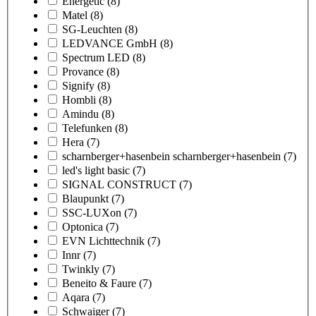
Energetic
(8)
Matel
(8)
SG-Leuchten
(8)
LEDVANCE GmbH
(8)
Spectrum LED
(8)
Provance
(8)
Signify
(8)
Hombli
(8)
Amindu
(8)
Telefunken
(8)
Hera
(7)
scharnberger+hasenbein scharnberger+hasenbein
(7)
led's light basic
(7)
SIGNAL CONSTRUCT
(7)
Blaupunkt
(7)
SSC-LUXon
(7)
Optonica
(7)
EVN Lichttechnik
(7)
Innr
(7)
Twinkly
(7)
Beneito & Faure
(7)
Aqara
(7)
Schwaiger
(7)