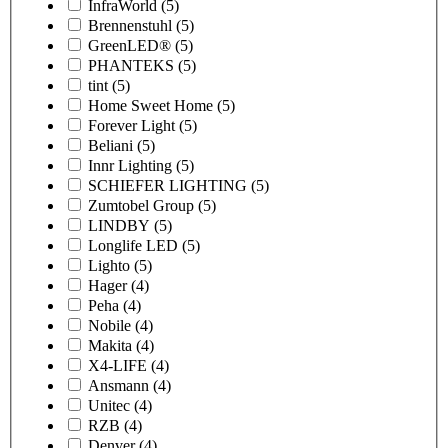
InfraWorld
(5)
Brennenstuhl
(5)
GreenLED®
(5)
PHANTEKS
(5)
tint
(5)
Home Sweet Home
(5)
Forever Light
(5)
Beliani
(5)
Innr Lighting
(5)
SCHIEFER LIGHTING
(5)
Zumtobel Group
(5)
LINDBY
(5)
Longlife LED
(5)
Lighto
(5)
Hager
(4)
Peha
(4)
Nobile
(4)
Makita
(4)
X4-LIFE
(4)
Ansmann
(4)
Unitec
(4)
RZB
(4)
Denver
(4)