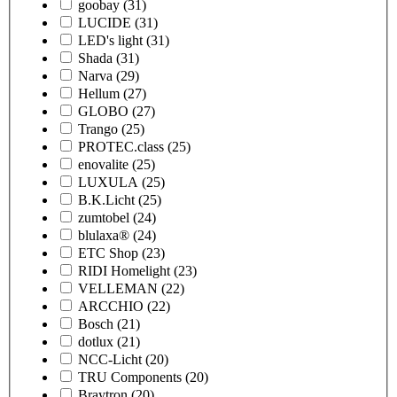
goobay
(31)
LUCIDE
(31)
LED's light
(31)
Shada
(31)
Narva
(29)
Hellum
(27)
GLOBO
(27)
Trango
(25)
PROTEC.class
(25)
enovalite
(25)
LUXULA
(25)
B.K.Licht
(25)
zumtobel
(24)
blulaxa®
(24)
ETC Shop
(23)
RIDI Homelight
(23)
VELLEMAN
(22)
ARCCHIO
(22)
Bosch
(21)
dotlux
(21)
NCC-Licht
(20)
TRU Components
(20)
Braytron
(20)