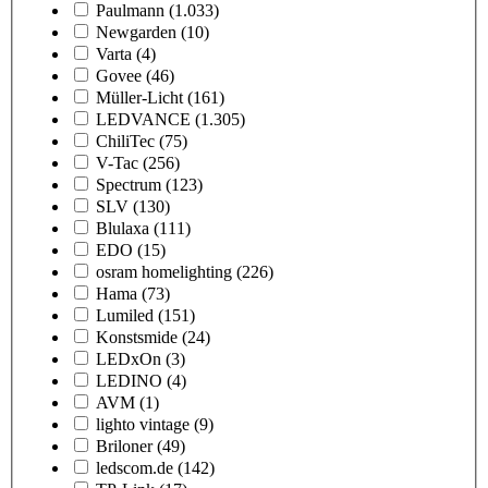
Paulmann
(1.033)
Newgarden
(10)
Varta
(4)
Govee
(46)
Müller-Licht
(161)
LEDVANCE
(1.305)
ChiliTec
(75)
V-Tac
(256)
Spectrum
(123)
SLV
(130)
Blulaxa
(111)
EDO
(15)
osram homelighting
(226)
Hama
(73)
Lumiled
(151)
Konstsmide
(24)
LEDxOn
(3)
LEDINO
(4)
AVM
(1)
lighto vintage
(9)
Briloner
(49)
ledscom.de
(142)