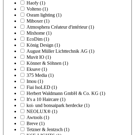
Haofy
(1)
Volteno
(1)
Osram lighting
(1)
Miboxer
(1)
Atmosphera Créateur d'intérieur
(1)
Mixhome
(1)
EcoDim
(1)
König Design
(1)
August Müller Lichttechnik AG
(1)
Muvit IO
(1)
Könner & Söhnen
(1)
Eksave
(1)
375 Media
(1)
Imou
(1)
Fiai IsoLED
(1)
Herbert Waldmann GmbH & Co. KG
(1)
It's a 10 Haircare
(1)
koi- und bonsaipark herdecke
(1)
NEOLUX®
(1)
Awtools
(1)
Breve
(1)
Tetzner & Jentzsch
(1)