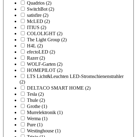
Quadrios
(2)
SwitchBot
(2)
satisfire
(2)
McLED
(2)
ITIUS
(2)
COLOLIGHT
(2)
The Light Group
(2)
H4L
(2)
efectoLED
(2)
Razer
(2)
WOLF-Garten
(2)
HOMEPILOT
(2)
LTS Licht&Leuchten LED-Stromschienenstrahler
(2)
DELTACO SMART HOME
(2)
Tesla
(2)
Thule
(2)
Grothe
(1)
Murrelektronik
(1)
Werma
(1)
Pure
(1)
Westinghouse
(1)
Trixie
(1)