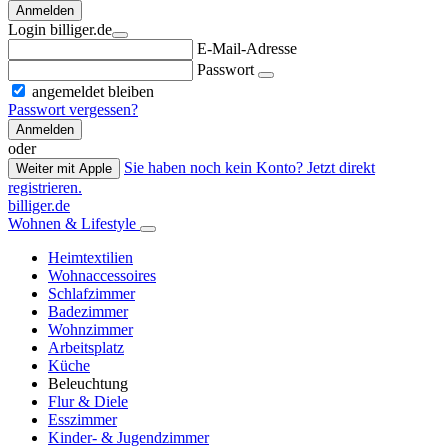
Anmelden
Login billiger.de
E-Mail-Adresse
Passwort
angemeldet bleiben
Passwort vergessen?
Anmelden
oder
Sie haben noch kein Konto? Jetzt direkt
Weiter mit Apple
registrieren.
billiger.de
Wohnen & Lifestyle
Heimtextilien
Wohnaccessoires
Schlafzimmer
Badezimmer
Wohnzimmer
Arbeitsplatz
Küche
Beleuchtung
Flur & Diele
Esszimmer
Kinder- & Jugendzimmer