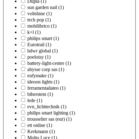
Dupla
(1)
sun garden nail
(1)
voltshine
(1)
tech pop
(1)
mobilibrico
(1)
k+l
(1)
philips smart
(1)
Eurotrail
(1)
hdwr global
(1)
poeloisy
(1)
battery-light-center
(1)
abysse corp sas
(1)
eufymake
(1)
ideoon lights
(1)
ferramentadateo
(1)
biberstein
(1)
lede
(1)
evn_lichttechnik
(1)
philips smart lighting
(1)
trousselier sas (eur)
(1)
ett online
(1)
Kerkmann
(1)
Molto Luce
(1)