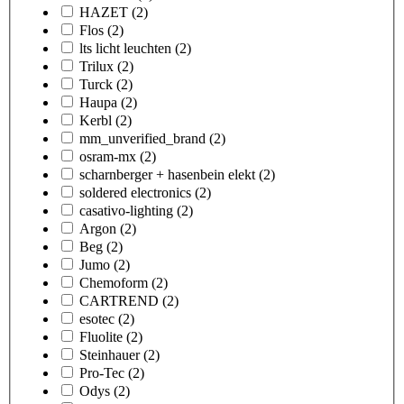
HAZET
(2)
Flos
(2)
lts licht leuchten
(2)
Trilux
(2)
Turck
(2)
Haupa
(2)
Kerbl
(2)
mm_unverified_brand
(2)
osram-mx
(2)
scharnberger + hasenbein elekt
(2)
soldered electronics
(2)
casativo-lighting
(2)
Argon
(2)
Beg
(2)
Jumo
(2)
Chemoform
(2)
CARTREND
(2)
esotec
(2)
Fluolite
(2)
Steinhauer
(2)
Pro-Tec
(2)
Odys
(2)