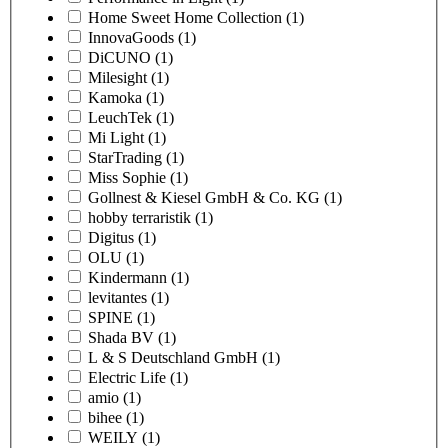
Home Sweet Home Collection
(1)
InnovaGoods
(1)
DiCUNO
(1)
Milesight
(1)
Kamoka
(1)
LeuchTek
(1)
Mi Light
(1)
StarTrading
(1)
Miss Sophie
(1)
Gollnest & Kiesel GmbH & Co. KG
(1)
hobby terraristik
(1)
Digitus
(1)
OLU
(1)
Kindermann
(1)
levitantes
(1)
SPINE
(1)
Shada BV
(1)
L & S Deutschland GmbH
(1)
Electric Life
(1)
amio
(1)
bihee
(1)
WEILY
(1)