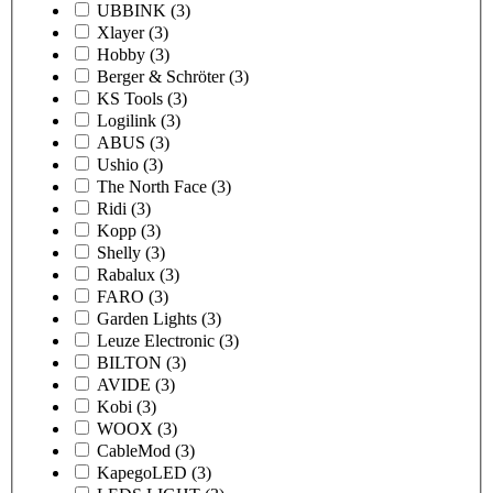
UBBINK
(3)
Xlayer
(3)
Hobby
(3)
Berger & Schröter
(3)
KS Tools
(3)
Logilink
(3)
ABUS
(3)
Ushio
(3)
The North Face
(3)
Ridi
(3)
Kopp
(3)
Shelly
(3)
Rabalux
(3)
FARO
(3)
Garden Lights
(3)
Leuze Electronic
(3)
BILTON
(3)
AVIDE
(3)
Kobi
(3)
WOOX
(3)
CableMod
(3)
KapegoLED
(3)