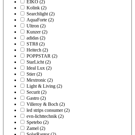
EIKO
(2)
Kolink
(2)
Searchlight
(2)
AquaForte
(2)
Ultron
(2)
Kunzer
(2)
adidas
(2)
STR8
(2)
Heitech
(2)
POPPSTAR
(2)
StarLicht
(2)
Ideal Lux
(2)
Stier
(2)
Mextronic
(2)
Light & Living
(2)
Securit
(2)
Gastro
(2)
Villeroy & Boch
(2)
led strips consumer
(2)
evn-lichttechnik
(2)
Spetebo
(2)
Zamel
(2)
SolarRaptor
(2)