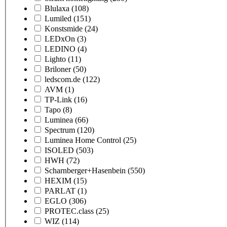
Blulaxa
(108)
Lumiled
(151)
Konstsmide
(24)
LEDxOn
(3)
LEDINO
(4)
Lighto
(11)
Briloner
(50)
ledscom.de
(122)
AVM
(1)
TP-Link
(16)
Tapo
(8)
Luminea
(66)
Spectrum
(120)
Luminea Home Control
(25)
ISOLED
(503)
HWH
(72)
Scharnberger+Hasenbein
(550)
HEXIM
(15)
PARLAT
(1)
EGLO
(306)
PROTEC.class
(25)
WIZ
(114)