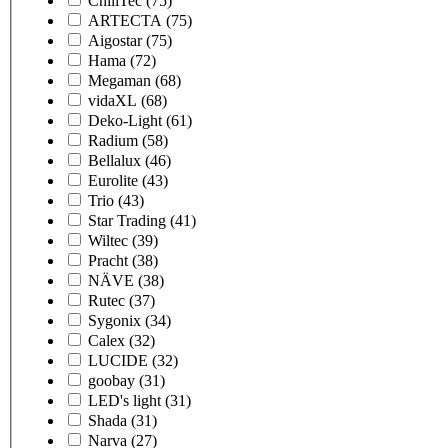
ChiliTec
(75)
ARTECTA
(75)
Aigostar
(75)
Hama
(72)
Megaman
(68)
vidaXL
(68)
Deko-Light
(61)
Radium
(58)
Bellalux
(46)
Eurolite
(43)
Trio
(43)
Star Trading
(41)
Wiltec
(39)
Pracht
(38)
NÄVE
(38)
Rutec
(37)
Sygonix
(34)
Calex
(32)
LUCIDE
(32)
goobay
(31)
LED's light
(31)
Shada
(31)
Narva
(27)