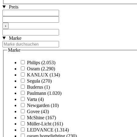
Preis
›
Marke
Marke
Philips
(2.053)
Osram
(2.290)
KANLUX
(134)
Segula
(270)
Buderus
(1)
Paulmann
(1.020)
Varta
(4)
Newgarden
(10)
Govee
(43)
McShine
(167)
Müller-Licht
(161)
LEDVANCE
(1.314)
osram homelighting
(230)