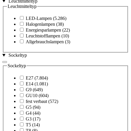
Leuchtmitteltyp
Leuchtmitteltyp
LED-Lampen
(5.286)
Halogenlampen
(38)
Energiesparlampen
(22)
Leuchtstofflampen
(10)
Allgebrauchslampen
(3)
Sockeltyp
Sockeltyp
E27
(7.804)
E14
(1.081)
G9
(649)
GU10
(604)
fest verbaut
(572)
G5
(94)
G4
(44)
G3
(17)
T5
(14)
T8
(8)