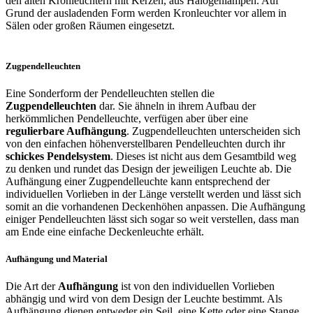
den alten Kronleuchtern mit Kerzen, aus Halogenlampen. Auf
Grund der ausladenden Form werden Kronleuchter vor allem in
Sälen oder großen Räumen eingesetzt.
Zugpendelleuchten
Eine Sonderform der Pendelleuchten stellen die
Zugpendelleuchten
dar. Sie ähneln in ihrem Aufbau der
herkömmlichen Pendelleuchte, verfügen aber über eine
regulierbare Aufhängung
. Zugpendelleuchten unterscheiden sich
von den einfachen höhenverstellbaren Pendelleuchten durch ihr
schickes Pendelsystem
. Dieses ist nicht aus dem Gesamtbild weg
zu denken und rundet das Design der jeweiligen Leuchte ab. Die
Aufhängung einer Zugpendelleuchte kann entsprechend der
individuellen Vorlieben in der Länge verstellt werden und lässt sich
somit an die vorhandenen Deckenhöhen anpassen. Die Aufhängung
einiger Pendelleuchten lässt sich sogar so weit verstellen, dass man
am Ende eine einfache Deckenleuchte erhält.
Aufhängung und Material
Die Art der
Aufhängung
ist von den individuellen Vorlieben
abhängig und wird von dem Design der Leuchte bestimmt. Als
Aufhängung dienen entweder ein Seil, eine Kette oder eine Stange.