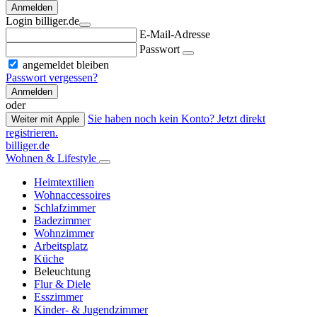
Anmelden
Login billiger.de
E-Mail-Adresse
Passwort
angemeldet bleiben
Passwort vergessen?
Anmelden
oder
Sie haben noch kein Konto? Jetzt direkt
Weiter mit Apple
registrieren.
billiger.de
Wohnen & Lifestyle
Heimtextilien
Wohnaccessoires
Schlafzimmer
Badezimmer
Wohnzimmer
Arbeitsplatz
Küche
Beleuchtung
Flur & Diele
Esszimmer
Kinder- & Jugendzimmer