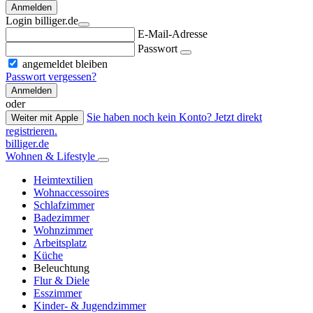
Anmelden
Login billiger.de
E-Mail-Adresse
Passwort
angemeldet bleiben
Passwort vergessen?
Anmelden
oder
Sie haben noch kein Konto? Jetzt direkt
Weiter mit Apple
registrieren.
billiger.de
Wohnen & Lifestyle
Heimtextilien
Wohnaccessoires
Schlafzimmer
Badezimmer
Wohnzimmer
Arbeitsplatz
Küche
Beleuchtung
Flur & Diele
Esszimmer
Kinder- & Jugendzimmer