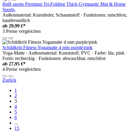
BnB sports Premium Tri-Folding Thick Gymnastic Mat & Home
Sports,
Außenmaterial: Kunstleder, Schaumstoff · Funktionen: rutschfest,
hautfreundlich
ab
29,99 €*
3 Preise vergleichen
Schildkröt Fitness Yogamatte 4 mm purple/pink
Yoga-Matte · Außenmaterial: Kunststoff, PVC · Farbe: lila, pink ·
Form: rechteckig · Funktionen: abwaschbar, rutschfest
ab
27,95 €*
4 Preise vergleichen
Zurück
1
2
3
4
5
6
...
15