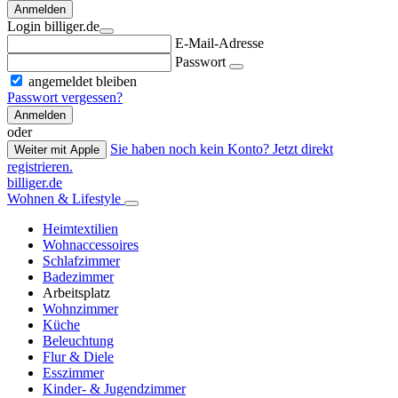
Anmelden
Login billiger.de
E-Mail-Adresse
Passwort
angemeldet bleiben
Passwort vergessen?
Anmelden
oder
Sie haben noch kein Konto? Jetzt direkt
Weiter mit Apple
registrieren.
billiger.de
Wohnen & Lifestyle
Heimtextilien
Wohnaccessoires
Schlafzimmer
Badezimmer
Arbeitsplatz
Wohnzimmer
Küche
Beleuchtung
Flur & Diele
Esszimmer
Kinder- & Jugendzimmer